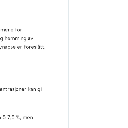
smene for
 og hemming av
napse er foreslått.
sentrasjoner kan gi
a 5-7,5 %, men