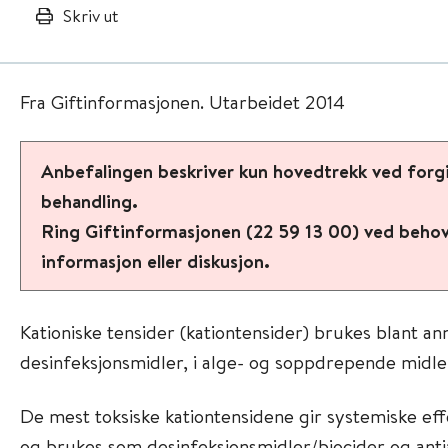
Skriv ut
Fra Giftinformasjonen. Utarbeidet 2014
Anbefalingen beskriver kun hovedtrekk ved forg
behandling.
Ring Giftinformasjonen (22 59 13 00) ved behov 
informasjon eller diskusjon.
Kationiske tensider (kationtensider) brukes blant a
desinfeksjonsmidler, i alge- og soppdrepende midler
De mest toksiske kationtensidene gir systemiske ef
og brukes som desinfeksjonsmidler/biocider og anti