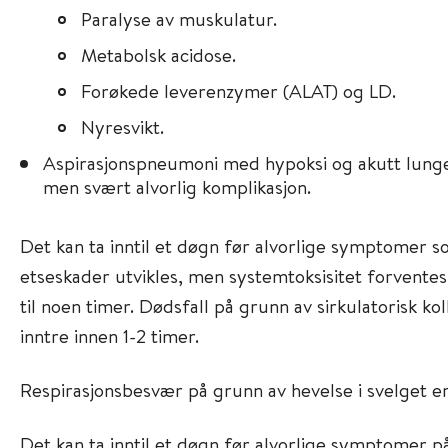
Paralyse av muskulatur.
Metabolsk acidose.
Forøkede leverenzymer (ALAT) og LD.
Nyresvikt.
Aspirasjonspneumoni med hypoksi og akutt lunge
men svært alvorlig komplikasjon.
Det kan ta inntil et døgn før alvorlige symptomer s
etseskader utvikles, men systemtoksisitet forventes
til noen timer. Dødsfall på grunn av sirkulatorisk kol
inntre innen 1-2 timer.
Respirasjonsbesvær på grunn av hevelse i svelget er
Det kan ta inntil et døgn før alvorlige symptomer p