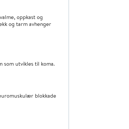
kvalme, oppkast og
sekk og tarm avhenger
 som utvikles til koma.
neuromuskulær blokkade