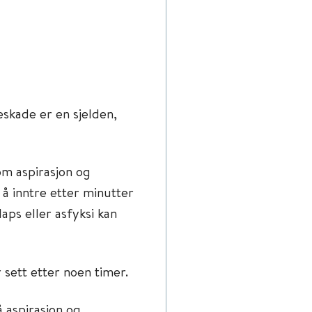
skade er en sjelden,
om aspirasjon og
 å inntre etter minutter
laps eller asfyksi kan
 sett etter noen timer.
å aspirasjon og