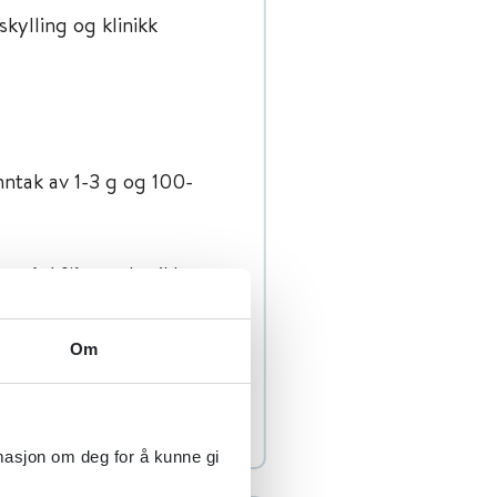
kylling og klinikk
nntak av 1-3 g og 100-
er (<1 %), og det ikke er
an hjemme.
Om
n slurk av fortynnede
ninger.
rmasjon om deg for å kunne gi