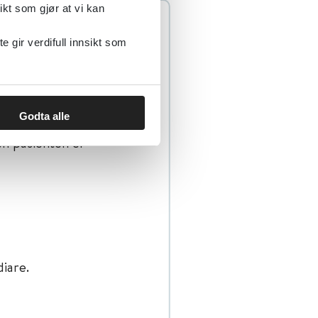
ikt som gjør at vi kan
gir verdifull innsikt som
for irritasjon,
g av etserisiko vil
Godta alle
 risiko for
en pasienten er
diare.