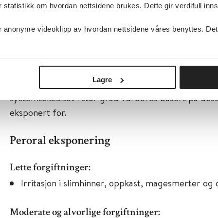
tatistikk om hvordan nettsidene brukes. Dette gir verdifull inns
Symptomer og kliniske tegn
anonyme videoklipp av hvordan nettsidene våres benyttes. Dette 
Ved eksponeringer for kationtensider må både risiko 
etseskade og systemtoksisitet vurderes. Ved vurderin
Lagre
konsentrasjonen av løsningen være avgjørende, mens
systemtoksisitet i stor grad vurderes basert på dos
eksponert for.
Peroral eksponering
Lette forgiftninger:
Irritasjon i slimhinner, oppkast, magesmerter og 
Moderate og alvorlige forgiftninger: