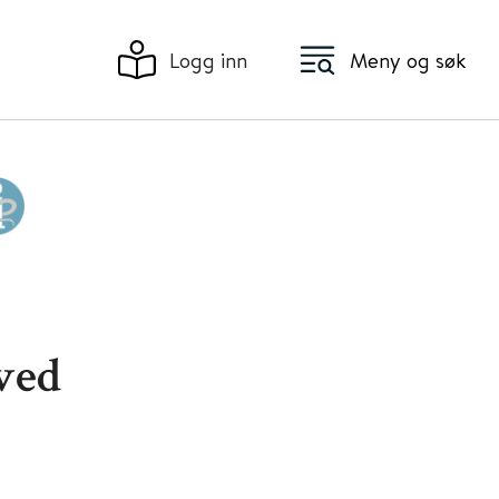
Logg inn
Meny og søk
ved