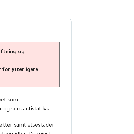
iftning og
for ytterligere
nnet som
 og som antistatika.
fekter samt etseskader
algemidler. De minst