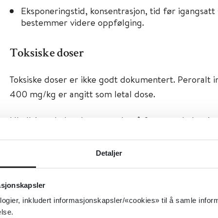
Eksponeringstid, konsentrasjon, tid før igangsatt s
bestemmer videre oppfølging.
Toksiske doser
Toksiske doser er ikke godt dokumentert. Peroralt i
400 mg/kg er angitt som letal dose.
Uhellsinntak der det er smakt på fortynnede løsning
noen symptomer eller kun mild irritasjon kan sees 
Detaljer
Vurder sykehusobservasjon ved inntak av mer enn e
løsninger (<1 %) eller inntak av mer konsentrerte løs
asjonskapsler
logier, inkludert informasjonskapsler/«cookies» til å samle info
lse.