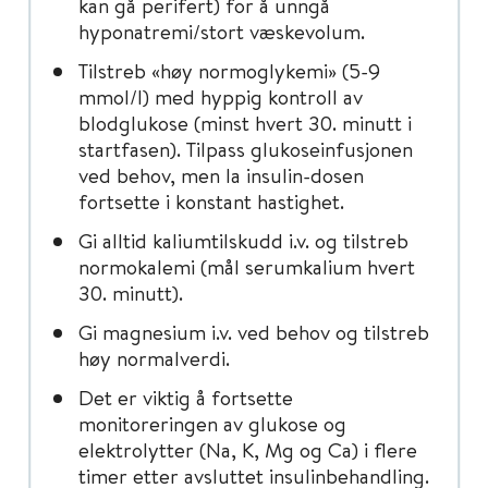
kan gå perifert) for å unngå
hyponatremi/stort væskevolum.
Tilstreb «høy normoglykemi» (5-9
mmol/l) med hyppig kontroll av
blodglukose (minst hvert 30. minutt i
startfasen). Tilpass glukoseinfusjonen
ved behov, men la insulin-dosen
fortsette i konstant hastighet.
Gi alltid kaliumtilskudd i.v. og tilstreb
normokalemi (mål serumkalium hvert
30. minutt).
Gi magnesium i.v. ved behov og tilstreb
høy normalverdi.
Det er viktig å fortsette
monitoreringen av glukose og
elektrolytter (Na, K, Mg og Ca) i flere
timer etter avsluttet insulinbehandling.