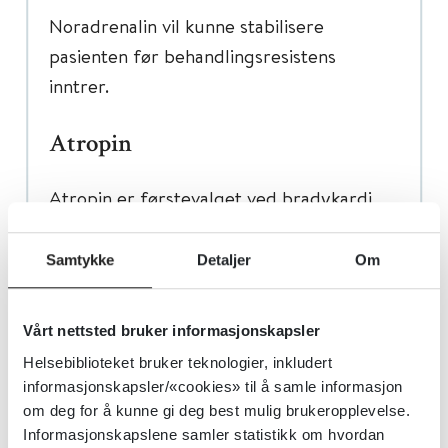
Noradrenalin vil kunne stabilisere
pasienten før behandlingsresistens
inntrer.
Atropin
Atropin er førstevalget ved bradykardi
(tidlig bradykardi er vanlig for diltiazem),
men har ofte begrenset effekt ved
Samtykke
Detaljer
Om
alvorlige forgiftninger. Ved tidlig
bradykardi gi atropin også før
Vårt nettsted bruker informasjonskapsler
ventrikkelskylling (se
Dekontaminering
).
Helsebiblioteket bruker teknologier, inkludert
informasjonskapsler/«cookies» til å samle informasjon
Dosering av atropin
om deg for å kunne gi deg best mulig brukeropplevelse.
Voksne:
Informasjonskapslene samler statistikk om hvordan