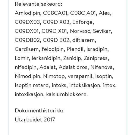
Relevante søkeord:
Amlodipin, C08CA01, C08C A01, Alea,
C09DX03, C09D X03, Exforge,
C09DX01, C09D X01, Norvasc, Sevikar,
C09DB02, C09D B02, diltiazem,
Cardisem, felodipin, Plendil, isradipin,
Lomir, lerkanidipin, Zanidip, Zanipress,
nifedipin, Adalat, Adalat oros, Nifenova,
Nimodipin, Nimotop, verapamil, Isoptin,
Isoptin retard, intoks, intoksikasjon, intox,
intoxikasjon, kalsiumblokkere.
Dokumenthistorikk:
Utarbeidet 2017