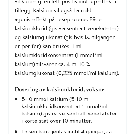
vil kunne gi en lett positiv inotrop effekt i
tillegg. Kalsium vil også ha mild
agonisteffekt på reseptorene. Både
kalsiumklorid (gis via sentralt venekateter)
og kalsiumglukonat (gis hvis i.v.-tilgangen
er perifer) kan brukes. 1 ml
kalsiumkloridkonsentrat (1 mmol/ml
kalsium) tilsvarer ca. 4 ml 10 %
kalsiumglukonat (0,225 mmol/ml kalsium).
Dosering av kalsiumklorid, voksne
5-10 mmol kalsium (5-10 ml
kalsiumkloridkonsentrat 1 mmol/ml
kalsium) gis i.v. via sentralt venekateter
i korte støt over 10 minutter.
Dosen kan gjentas inntil 4 ganger, ca.