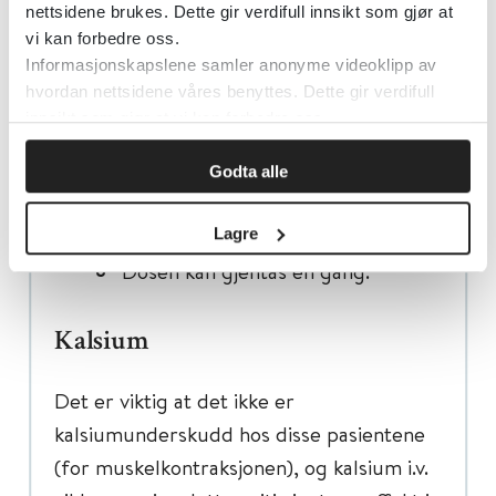
nettsidene brukes. Dette gir verdifull innsikt som gjør at
Gi atropin (atropinsulfat 1 mg/ml)
vi kan forbedre oss.
1-2 mg langsomt i.v.
Informasjonskapslene samler anonyme videoklipp av
Dosen kan gjentas hvert 5. minutt
hvordan nettsidene våres benyttes. Dette gir verdifull
(maksimalt 3 mg totalt).
innsikt som gjør at vi kan forbedre oss.
Barn:
Godta alle
0,02-0,05 mg/kg langsomt i.v.
eller ev. i.m.
Lagre
Dosen kan gjentas en gang.
Kalsium
Det er viktig at det ikke er
kalsiumunderskudd hos disse pasientene
(for muskelkontraksjonen), og kalsium i.v.