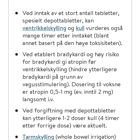
Ved inntak av et stort antall tabletter,
spesielt depottabletter, kan
ventrikkelskylling
og
kull
vurderes også
mange timer etter inntaket (blant
annet basert på den høye toksisiteten).
Ved etablert bradykardi og høy risiko
for bradykardi gi atropin før
ventrikkelskylling (hindre ytterligere
bradykardi på grunn av
vagusstimulering). Dosering til voksne
er atropin 0,5-1 mg (ev. inntil 2 mg)
langsomt i.v.
Ved forgiftning med depottabletter
kan ytterligere 1-2 doser kull (4 timer
etter forrige dose) være aktuelt.
Tarmskylling
(whole bowel irrigation)