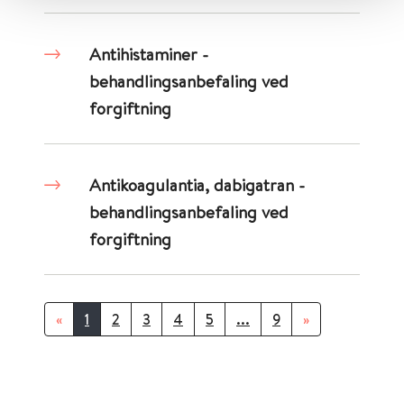
Antihistaminer -
behandlingsanbefaling ved
forgiftning
Antikoagulantia, dabigatran -
behandlingsanbefaling ved
forgiftning
«
1
2
3
4
5
...
9
»