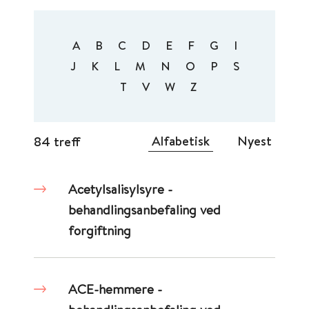
A
B
C
D
E
F
G
I
J
K
L
M
N
O
P
S
T
V
W
Z
Alfabetisk
Nyest
84 treff
Acetylsalisylsyre -
behandlingsanbefaling ved
forgiftning
ACE-hemmere -