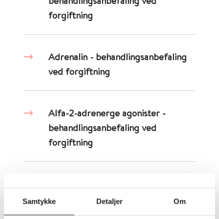
behandlingsanbefaling ved
forgiftning
Adrenalin - behandlingsanbefaling
ved forgiftning
Alfa-2-adrenerge agonister -
behandlingsanbefaling ved
forgiftning
Alzheimermidler som er
acetylkolinesterasehemmere -
Samtykke
Detaljer
Om
behandlingsanbefaling ved