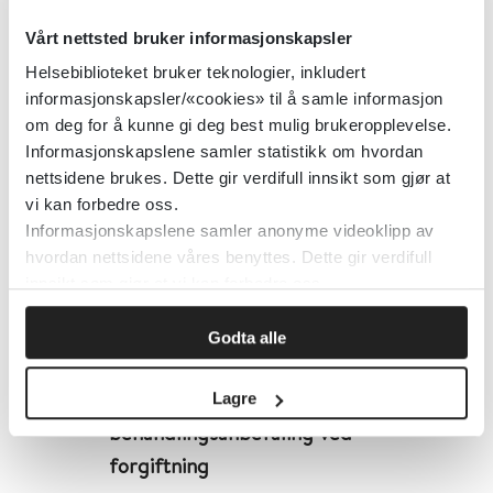
forgiftning
Vårt nettsted bruker informasjonskapsler
Helsebiblioteket bruker teknologier, inkludert
informasjonskapsler/«cookies» til å samle informasjon
Amfetamin og amfetaminliknende
om deg for å kunne gi deg best mulig brukeropplevelse.
rusmidler - behandlingsanbefaling
Informasjonskapslene samler statistikk om hvordan
ved forgiftning
nettsidene brukes. Dette gir verdifull innsikt som gjør at
vi kan forbedre oss.
Informasjonskapslene samler anonyme videoklipp av
hvordan nettsidene våres benyttes. Dette gir verdifull
Amlodipin - behandlingsanbefaling
innsikt som gjør at vi kan forbedre oss.
ved forgiftning
Godta alle
Angiotensin-2-antagonister -
Lagre
behandlingsanbefaling ved
forgiftning