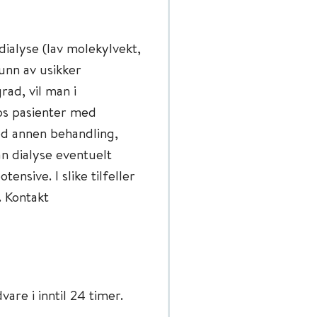
dialyse (lav molekylvekt,
runn av usikker
rad, vil man i
os pasienter med
ed annen behandling,
an dialyse eventuelt
ensive. I slike tilfeller
. Kontakt
re i inntil 24 timer.