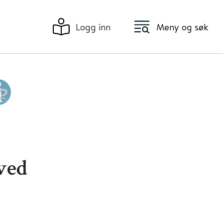
Logg inn
Meny og søk
ved