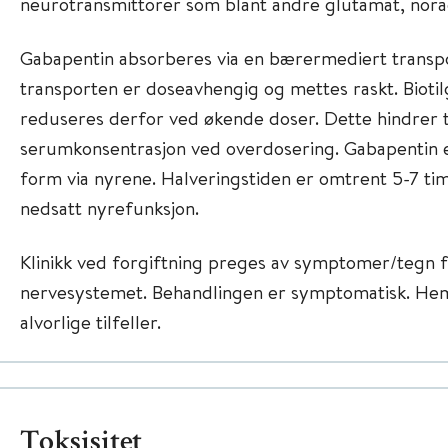
neurotransmittorer som blant andre glutamat, norad
Gabapentin absorberes via en bærermediert trans
transporten er doseavhengig og mettes raskt. Bioti
reduseres derfor ved økende doser. Dette hindrer t
serumkonsentrasjon ved overdosering. Gabapentin e
form via nyrene. Halveringstiden er omtrent 5-7 ti
nedsatt nyrefunksjon.
Klinikk ved forgiftning preges av symptomer/tegn 
nervesystemet. Behandlingen er symptomatisk. Hem
alvorlige tilfeller.
Toksisitet