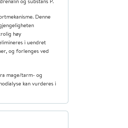
renalin og substans P.
portmekanisme. Denne
lgjengeligheten
rolig høy
limineres i uendret
mer, og forlenges ved
fra mage/tarm- og
odialyse kan vurderes i