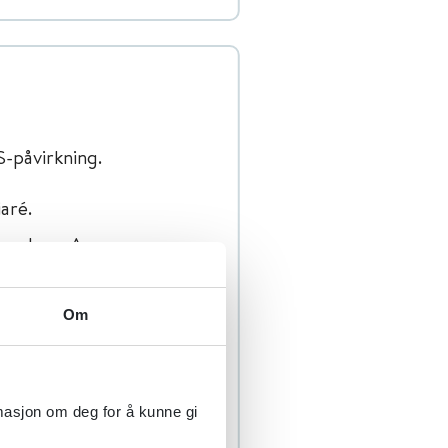
-påvirkning.
aré.
omnolens. Annen
ivillige bevegelser,
hallusinasjoner,
Om
st. I alvorlige tilfeller
), breddeøkt QRS og
rmasjon om deg for å kunne gi