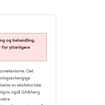
ing og behandling.
for ytterligere
ngsmekanisme. Det
enningsavhengige
velse av eksitatoriske
nligvis også GABAerg
 andre