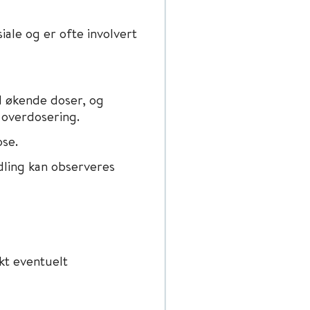
ale og er ofte involvert
d økende doser, og
 overdosering.
ose.
ling kan observeres
akt eventuelt