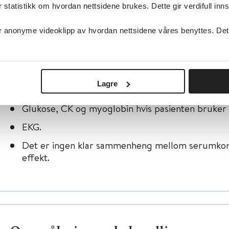
tatistikk om hvordan nettsidene brukes. Dette gir verdifull inns
anonyme videoklipp av hvordan nettsidene våres benyttes. Dette 
Supplerende undersøkelser
Følg eventuelt væske/elektrolytter, syre-/baseba
Lagre
og nyrefunksjon.
Glukose, CK og myoglobin hvis pasienten bruker 
EKG.
Det er ingen klar sammenheng mellom serumkons
effekt.