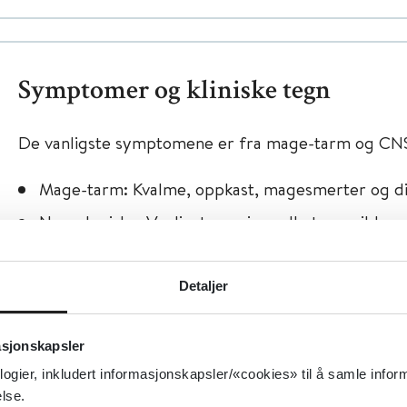
Symptomer og kliniske tegn
De vanligste symptomene er fra mage-tarm og CNS
Mage-tarm: Kvalme, oppkast, magesmerter og di
Nevrologiske: Vanligst er svimmelhet og mild s
klinikk er hodepine, nystagmus, utydelig tale, ufr
ataksi, hyperrefleksi, agitasjon, tremor, kramper, 
somnolens og eventuelt koma.
Detaljer
Kardiovaskulære: Takykardi og hypotensjon er vanlig
eventuelt bradyarytmier, AV-blokk (ukjent grad
asjonskapsler
forlenget QTc-tid.
logier, inkludert informasjonskapsler/«cookies» til å samle info
lse.