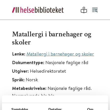
Matallergi i barnehager og
skoler
Lenke:
Matallergi i barnehager og skoler
Dokumenttype:
Nasjonale faglige råd
Utgiver:
Helsedirektoratet
Språk:
Norsk
Metabeskrivelse:
Nasjonale faglige råd.
Normgivende bla bla
Samtykke
Detaljer
Om