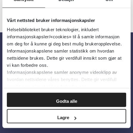
Vårt nettsted bruker informasjonskapsler
Helsebiblioteket bruker teknologier, inkludert
informasjonskapsler/«cookies» til å samle informasjon
om deg for å kunne gi deg best mulig brukeropplevelse.
Informasjonskapslene samler statistikk om hvordan
Om oss
nettsidene brukes. Dette gir verdifull innsikt som gjør at
vi kan forbedre oss.
Om Helsebiblioteket
Informasjonskapslene samler anonyme videoklipp av
hvordan nettsidene våres benyttes. Dette gir verdifull
Personvern og informasjonskapsler
innsikt som gjør at vi kan forbedre oss.
Tilgjengelighetserklæring
Godta alle
Information in English
Bilder fra Colourbox.com
Lagre