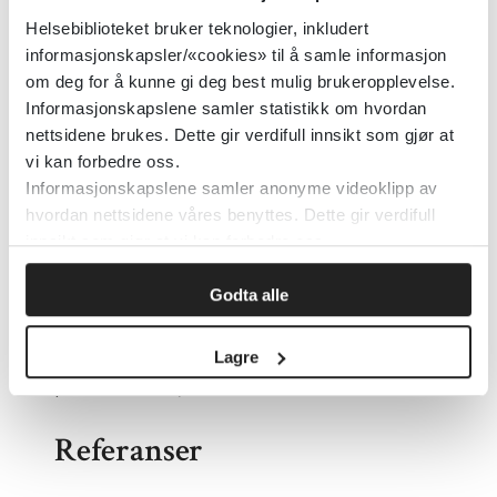
plager. Ved plattfot med smerter kan
Helsebiblioteket bruker teknologier, inkludert
myke fotsenger vurderes, men dette
informasjonskapsler/«cookies» til å samle informasjon
om deg for å kunne gi deg best mulig brukeropplevelse.
dekkes ikke av NAV (2).
Informasjonskapslene samler statistikk om hvordan
nettsidene brukes. Dette gir verdifull innsikt som gjør at
Hvor fant jeg nyheten?
vi kan forbedre oss.
Informasjonskapslene samler anonyme videoklipp av
På allmennsiden på Helsebiblioteket
hvordan nettsidene våres benyttes. Dette gir verdifull
innsikt som gjør at vi kan forbedre oss.
finnes en boks som heter
Faglig
oppdatering
. Under overskriften
PEARLS
Godta alle
finner du selekterte nyheter fra Cochrane
Library som er nyttige for
Lagre
primærhelsetjenesten.
Referanser