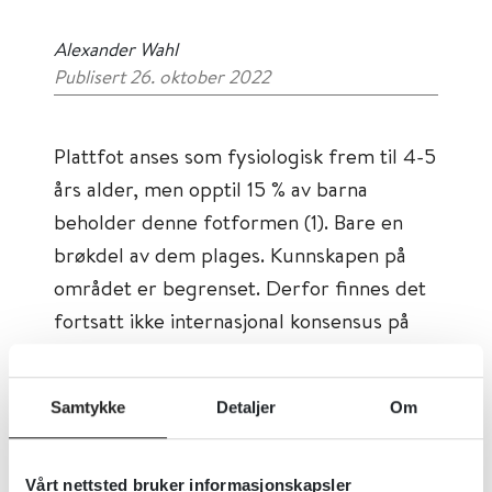
Alexander Wahl
Publisert 26. oktober 2022
Plattfot anses som fysiologisk frem til 4-5
års alder, men opptil 15 % av barna
beholder denne fotformen (1). Bare en
brøkdel av dem plages. Kunnskapen på
området er begrenset. Derfor finnes det
fortsatt ikke internasjonal konsensus på
når innleggssåler eller fotortoser skal
brukes.
Samtykke
Detaljer
Om
I Norge anbefales gode sko med stabil
hælkappe og såler ved myk plattfot uten
Vårt nettsted bruker informasjonskapsler