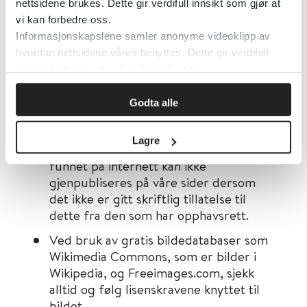
nettsidene brukes. Dette gir verdifull innsikt som gjør at
Bilder
vi kan forbedre oss.
Bilder som skal brukes i prosedyren må
Informasjonskapslene samler anonyme videoklipp av
sendes i en separat bildefil. Det holder
hvordan nettsidene våres benyttes. Dette gir verdifull
ikke å lime inn bildet i et Word
innsikt som gjør at vi kan forbedre oss.
dokument.
Copyright for bilder, artikler,
Godta alle
oversettelser, tabeller, modeller, ulike
skalaer f.eks. smerteskalaer osv. må
Lagre
være avklart før publisering. Materiell
funnet på internett kan ikke
gjenpubliseres på våre sider dersom
det ikke er gitt skriftlig tillatelse til
dette fra den som har opphavsrett.
Ved bruk av gratis bildedatabaser som
Wikimedia Commons, som er bilder i
Wikipedia, og Freeimages.com, sjekk
alltid og følg lisenskravene knyttet til
bildet.