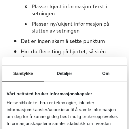
Plasser kjent informasjon først i
setningen
Plasser ny/ukjent informasjon på
slutten av setningen
Det er ingen skam å sette punktum
Har du flere ting på hjertet, så si én
ting om gangen
Vær konkret – mener du en spade, så
Samtykke
Detaljer
Om
skriv en spade og ikke et graveredskap
Er du usikker på ortografien, bruk
Bokmålsordboka/Nynorskordboka
Vårt nettsted bruker informasjonskapsler
Unngå spesialtegn når det er mulig
Helsebiblioteket bruker teknologier, inkludert
informasjonskapsler/«cookies» til å samle informasjon
Unngå forkortelser når du kan
om deg for å kunne gi deg best mulig brukeropplevelse.
Informasjonskapslene samler statistikk om hvordan