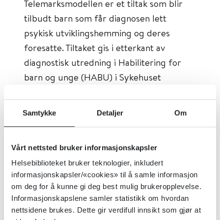
Telemarksmodellen er et tiltak som blir
tilbudt barn som får diagnosen lett
psykisk utviklingshemming og deres
foresatte. Tiltaket gis i etterkant av
diagnostisk utredning i Habilitering for
barn og unge (HABU) i Sykehuset
Telemark.
Samtykke
Detaljer
Om
Kursrekken gis i separate grupper hvor
barna, ungdommene og de foresatte har
hvert sitt kursprogram. Tema i kursene er
Vårt nettsted bruker informasjonskapsler
knyttet til aktuelle livsfaser og omhandler
Helsebiblioteket bruker teknologier, inkludert
informasjonskapsler/«cookies» til å samle informasjon
kropp, hygiene, fritid, vennskap,
om deg for å kunne gi deg best mulig brukeropplevelse.
pubertet, seksuell helse, arbeid og
Informasjonskapslene samler statistikk om hvordan
hjelpestønader.
nettsidene brukes. Dette gir verdifull innsikt som gjør at