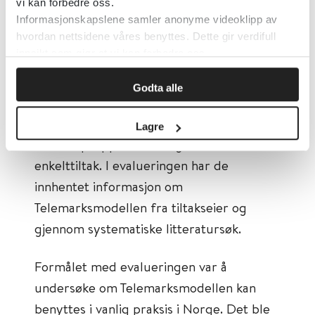
vi kan forbedre oss.
Informasjonskapslene samler anonyme videoklipp av
Evaluering
hvordan nettsidene våres benyttes. Dette gir verdifull
innsikt som gjør at vi kan forbedre oss.
Telemarksmodellen har nylig blitt evaluert
av det vitenskapelige tidsskriftet Ungsinn.
Godta alle
Tidsskriftet gjør systematiske
Lagre
kunnskapsoppsummeringer om
enkelttiltak. I evalueringen har de
innhentet informasjon om
Telemarksmodellen fra tiltakseier og
gjennom systematiske litteratursøk.
Formålet med evalueringen var å
undersøke om Telemarksmodellen kan
benyttes i vanlig praksis i Norge. Det ble