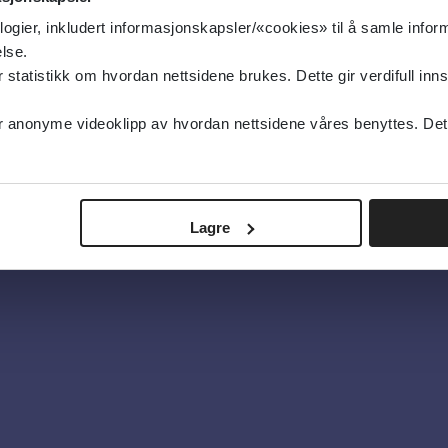
logier, inkludert informasjonskapsler/«cookies» til å samle info
lse.
tatistikk om hvordan nettsidene brukes. Dette gir verdifull inns
oss
anonyme videoklipp av hvordan nettsidene våres benyttes. Dette 
lsebiblioteket
 og ofte stilte spørsmål
Lagre