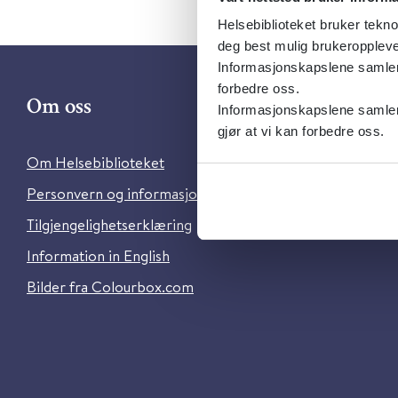
Helsebiblioteket bruker tekno
deg best mulig brukeroppleve
Informasjonskapslene samler s
forbedre oss.
Om oss
Kontakt 
Informasjonskapslene samler 
gjør at vi kan forbedre oss.
Om Helsebiblioteket
Ansatte i He
Personvern og informasjonskapsler
Brukerstøtte
Tilgjengelighetserklæring
Information in English
Bilder fra Colourbox.com