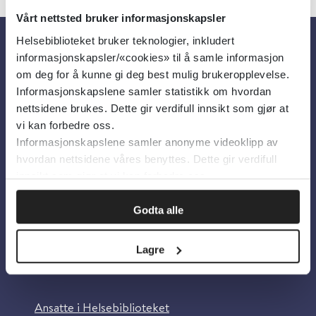
Vårt nettsted bruker informasjonskapsler
Helsebiblioteket bruker teknologier, inkludert
informasjonskapsler/«cookies» til å samle informasjon
Om oss
om deg for å kunne gi deg best mulig brukeropplevelse.
Informasjonskapslene samler statistikk om hvordan
Om Helsebiblioteket
nettsidene brukes. Dette gir verdifull innsikt som gjør at
vi kan forbedre oss.
Personvern og informasjonskapsler
Informasjonskapslene samler anonyme videoklipp av
Tilgjengelighetserklæring
hvordan nettsidene våres benyttes. Dette gir verdifull
innsikt som gjør at vi kan forbedre oss.
Information in English
Bilder fra Colourbox.com
Godta alle
Lagre
Kontakt oss
Ansatte i Helsebiblioteket