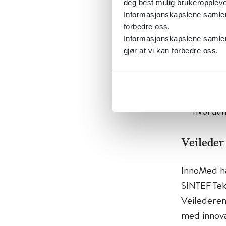
deg best mulig brukeroppleve
Informasjonskapslene samler s
InnoMed be
forbedre oss.
innovasjon:
Informasjonskapslene samler 
gjør at vi kan forbedre oss.
identif
se mark
finne t
hvordan
Veileder
InnoMed ha
SINTEF Tek
Veilederen
med innovas