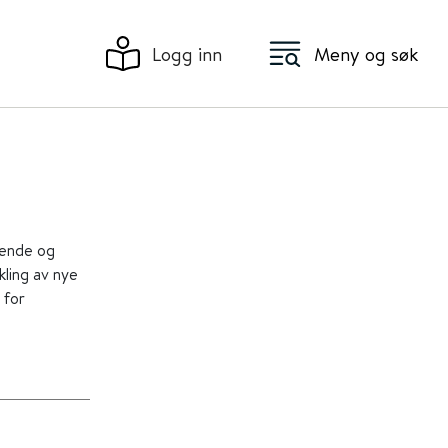
Logg inn
Meny og søk
rende og
ling av nye
 for