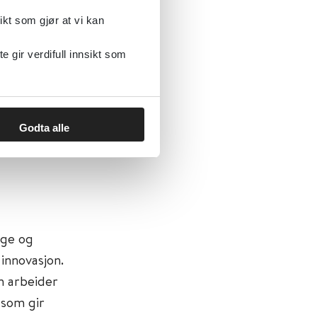
ikt som gjør at vi kan
drevet
gir verdifull innsikt som
Godta alle
ovet, og se
rge og
innovasjon.
om arbeider
 som gir