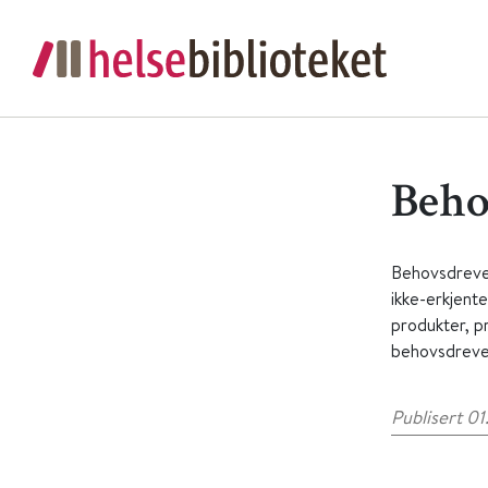
Beho
Behovsdrevet
ikke-erkjent
produkter, p
behovsdrevet
Publisert 01.