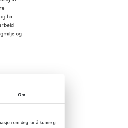
re
 og ha
arbeid
agmiljø og
Om
rmasjon om deg for å kunne gi