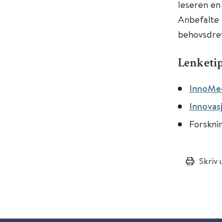
leseren en
Anbefalte 
behovsdrev
Lenketi
InnoM
Innovas
Forskni
Skriv 