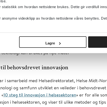
lse.
tatistikk om hvordan nettsidene brukes. Dette gir verdifull inns
skriver tre suksessfaktorer for å lykkes med behovs
anonyme videoklipp av hvordan nettsidene våres benyttes. Dette 
isere udekte brukerbehov
edspotensialet
Lagre
eknologier og bedrifter som kan dekke det faktiske beh
 teknologi kan brukes på nye måter
 til behovsdrevet innovasjon
r i samarbeid med Helsedirektoratet, Helse Midt-No
nologi og samfunn utviklet en veileder i behovsdrevet 
 «
10 steg til innovasjon i helsesektoren
» er for alle s
jon i helsesektoren, og viser til ulike metoder og tips