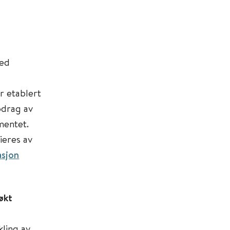
ed
r etablert
pdrag av
mentet.
ieres av
asjon
økt
ling av