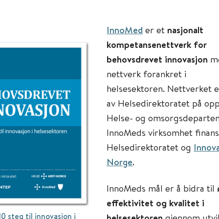
InnoMed
er et
nasjonalt
kompetansenettverk for
behovsdrevet innovasjon
m
nettverk forankret i
helsesektoren. Nettverket e
av Helsedirektoratet på op
Helse- og omsorgsdeparte
InnoMeds virksomhet finans
Helsedirektoratet og
Innov
Norge
.
InnoMeds mål er å bidra til
effektivitet og kvalitet i
10 steg til innovasjon i
helsesektoren
gjennom utvik