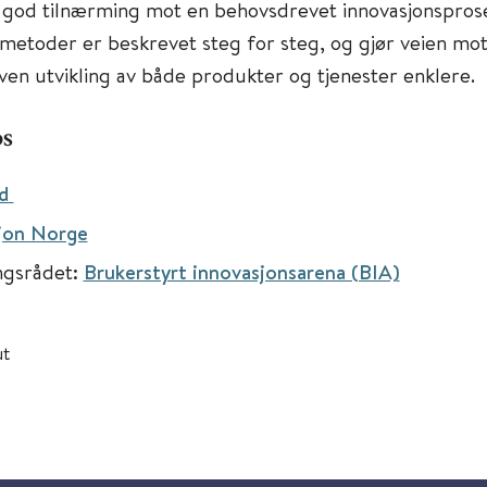
 god tilnærming mot en behovsdrevet innovasjonsprose
metoder er beskrevet steg for steg, og gjør veien mot
en utvikling av både produkter og tjenester enklere.
ps
ed
jon Norge
ngsrådet:
Brukerstyrt innovasjonsarena (BIA)
ut