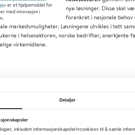
en
» er et hjelpemiddel for
nye løsninger. Disse skal væ
ber med innovasjon i
forankret i nasjonale behov
n.
nale markedsmuligheter. Løsningene utvikles i tett sam
kerne i helsesektoren, norske bedrifter, anerkjente f
elige virkemidlene.
Detaljer
asjonskapsler
logier, inkludert informasjonskapsler/«cookies» til å samle info
essfaktorer