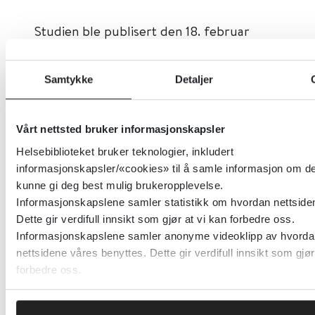
Studien ble publisert den 18. februar
2016 under overskriften «Provision of
social norm feedback to high prescribers
Samtykke
Detaljer
of antibiotics in general practice: a
pragmatic rational randomised controlled
Vårt nettsted bruker informasjonskapsler
trial». Artikkelen kan leses på
Helsebiblioteket bruker teknologier, inkludert
http://www.thelancet.com/journals/lancet/artic
informasjonskapsler/«cookies» til å samle informasjon om de
6736(16)00215-4/fulltext
.
kunne gi deg best mulig brukeropplevelse.
Informasjonskapslene samler statistikk om hvordan nettside
Artikkelen har tidligere vært publisert i
Dette gir verdifull innsikt som gjør at vi kan forbedre oss.
nyhetsbloggen
Legemiddelaktuelt
.
Informasjonskapslene samler anonyme videoklipp av hvorda
nettsidene våres benyttes. Dette gir verdifull innsikt som gjør
forbedre oss.
Les mer om
antibiotika
,
infeksjoner
og
resistens
.