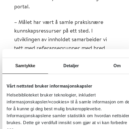
portal.
– Målet har vært å samle praksisnære
kunnskapsressurser på ett sted. I
utviklingen av innholdet samarbeider vi
tett med referansegrupper med bred
faglig bakgrunn. Dette bidrar til å gjøre
portalen relevant, pålitelig og enkel å
Samtykke
Detaljer
Om
bruke, sier Kim Dysthe, ansvarlig redaktør
for Helsebiblioteket.
Vårt nettsted bruker informasjonskapsler
Helsebiblioteket bruker teknologier, inkludert
informasjonskapsler/«cookies» til å samle informasjon om d
for å kunne gi deg best mulig brukeropplevelse.
Informasjonskapslene samler statistikk om hvordan nettside
brukes. Dette gir verdifull innsikt som gjør at vi kan forbedre