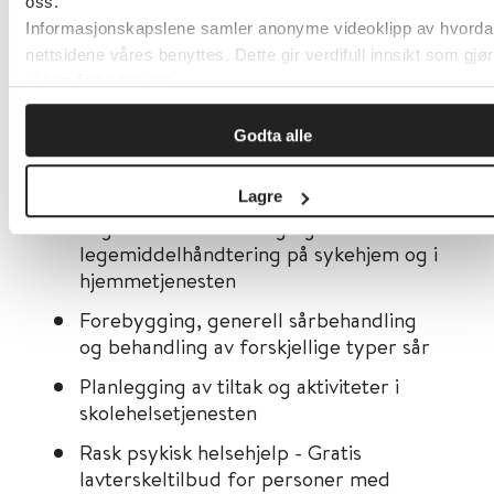
oss.
Informasjonskapslene samler anonyme videoklipp av hvorda
nettsidene våres benyttes. Dette gir verdifull innsikt som gjør
vi kan forbedre oss.
Godta alle
Eksempler på innhold:
Lagre
Legemiddelbehandling og
legemiddelhåndtering på sykehjem og i
hjemmetjenesten
Forebygging, generell sårbehandling
og behandling av forskjellige typer sår
Planlegging av tiltak og aktiviteter i
skolehelsetjenesten
Rask psykisk helsehjelp - Gratis
lavterskeltilbud for personer med