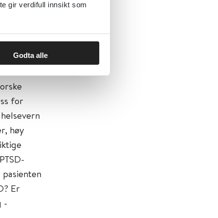
lere av
gir verdifull innsikt som
nskapelig
tical
Godta alle
2015) er et
orske
oss for
 helsevern
r, høy
iktige
 PTSD-
 pasienten
D? Er
 -