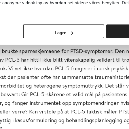
sverktøyene vi bruker, være pålitelig. Likevel brukes f
anonyme videoklipp av hvordan nettsidene våres benyttes. Dette 
leggingsskjemaene rutinemessig uten tilstrekkelig vite
atic Stress Disorder Checklist for Diagnostic and Statis
Lagre
ental Disorders – Fifth Edition (PCL-5; Blevins et al., 
t brukte spørreskjemaene for PTSD-symptomer. Den n
v PCL-5 har hittil ikke blitt vitenskapelig validert til tr
uk. Vi vet ikke hvordan PCL-5 fungerer i norsk psykisk
kst der pasienter ofte har sammensatte traumehistorie
morbiditet og heterogene symptomuttrykk. Det står v
besvart: Gir PCL-5-skårene et valid mål på pasientens
, og fanger instrumentet opp symptomendringer hvis
 eller verre? Kan vi stole på at PCL-5 faktisk måler PTS
yttig i kasusformulering og behandlingsplanlegging og
?