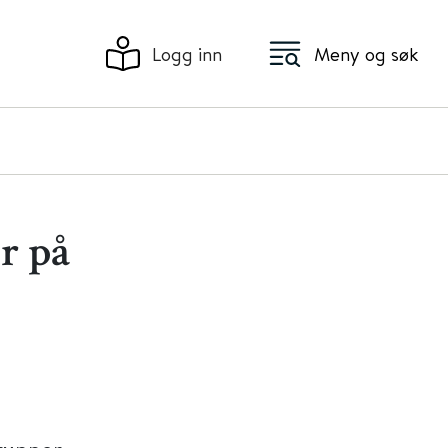
Logg inn
Meny og søk
r på