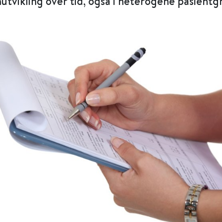
tvikling over tid, også i heterogene pasientg