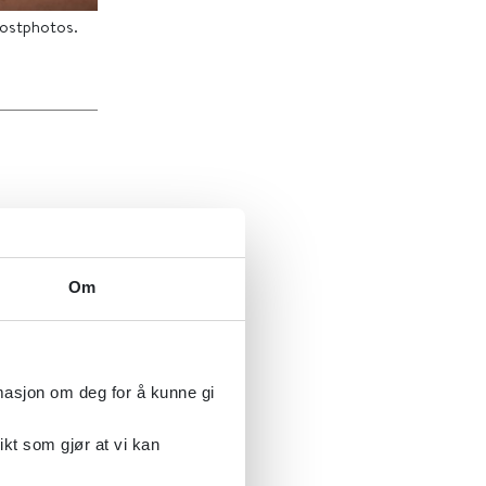
Mostphotos.
ke lidelser
Om
så ved
elsen
l., 2022;
et for
rmasjon om deg for å kunne gi
or god
ikt som gjør at vi kan