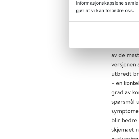
kartlegging
Informasjonskapslene samler 
disse kart
gjør at vi kan forbedre oss.
validering.
Post-traum
Manual of M
av de mes
versjonen a
utbredt br
– en konte
grad av ko
spørsmål u
symptomer
blir bedre
skjemaet n
evaluering