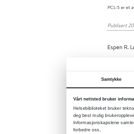
PCL-5 er et 
Publisert 20
Espen R. L
Systematis
er en foru
Samtykke
(Helsedire
posttrauma
brukes dagl
Vårt nettsted bruker inform
Bækkelund 
Helsebiblioteket bruker tekno
deg best mulig brukeroppleve
kliniske v
Informasjonskapslene samler s
diagnostik
forbedre oss.