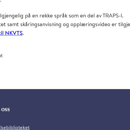
ilgjengelig på en rekke språk som en del av TRAPS-I.
et samt skåringsanvisning og opplæringsvideo er tilgj
til NKVTS
.
ut
oss
lsebiblioteket