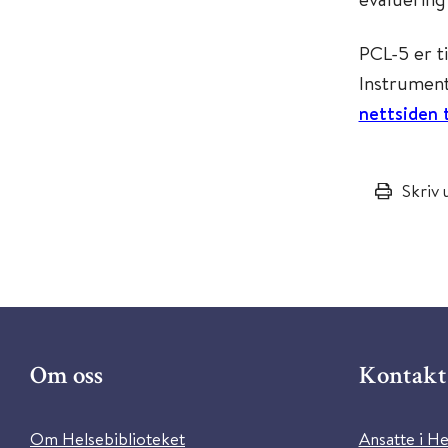
PCL-5 er t
Instrument
nettsiden 
Skriv 
Om oss
Kontakt 
Om Helsebiblioteket
Ansatte i He