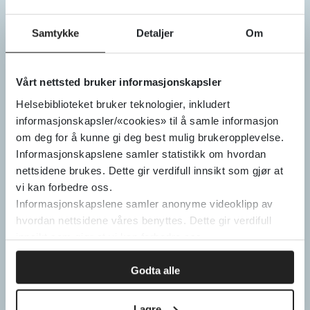
Samtykke
Detaljer
Om
Vårt nettsted bruker informasjonskapsler
Helsebiblioteket bruker teknologier, inkludert
informasjonskapsler/«cookies» til å samle informasjon
om deg for å kunne gi deg best mulig brukeropplevelse.
Skjemaer
Informasjonskapslene samler statistikk om hvordan
nettsidene brukes. Dette gir verdifull innsikt som gjør at
vi kan forbedre oss.
Informasjonskapslene samler anonyme videoklipp av
hvordan nettsidene våres benyttes. Dette gir verdifull
innsikt som gjør at vi kan forbedre oss.
Godta alle
Rapporter
Lagre