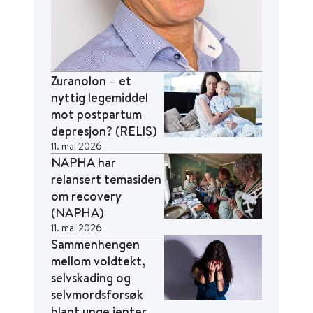
Zuranolon – et
nyttig legemiddel
mot postpartum
depresjon? (RELIS)
11. mai 2026
NAPHA har
relansert temasiden
om recovery
(NAPHA)
11. mai 2026
Sammenhengen
mellom voldtekt,
selvskading og
selvmordsforsøk
blant unge jenter