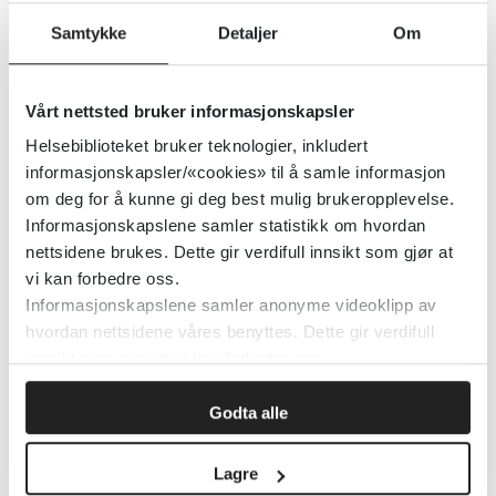
(selvutfylling) og
CORE Avslutning av
Samtykke
Detaljer
Om
terapi
. De tre delene gir til sammen
en oversikt over problemer og plager
pasienten har, en skår for grad av
Vårt nettsted bruker informasjonskapsler
symptomer og plager, og en
Helsebiblioteket bruker teknologier, inkludert
informasjonskapsler/«cookies» til å samle informasjon
oppsummering av hva slags behandling
om deg for å kunne gi deg best mulig brukeropplevelse.
som er gitt.
Informasjonskapslene samler statistikk om hvordan
nettsidene brukes. Dette gir verdifull innsikt som gjør at
CORE-OM er selvutfylling for pasienten,
vi kan forbedre oss.
og hvis den brukes ved innledning og
Informasjonskapslene samler anonyme videoklipp av
hvordan nettsidene våres benyttes. Dette gir verdifull
avslutning av terapien angir den grad av
innsikt som gjør at vi kan forbedre oss.
endring i symptomer og plager fra start
til avslutning. Man får ut en totalskår, og
Godta alle
4 subdimensjoner: Funksjon, problem,
velvære og risiko – for skade på seg selv
Lagre