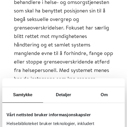
behandlere i helse- og omsorgstjenesten
som skal ha benyttet posisjonen sin til å
begå seksuelle overgrep og
grenseoverskridelser. Fokuset har særlig
blitt rettet mot myndighetenes
håndtering og et samlet systems
manglende evne til å forhindre, fange opp
eller stoppe grenseoverskridende atferd
fra helsepersonell. Med systemet menes
her de instansene som kan reagere,
primært arbeidsgiver,
tilsynsmyndighetene ved Statens
Samtykke
Detaljer
Om
helsetilsyn og statsforvalterne samt
politiet og påtalemyndigheten.
Vårt nettsted bruker informasjonskapsler
Helsebiblioteket bruker teknologier, inkludert