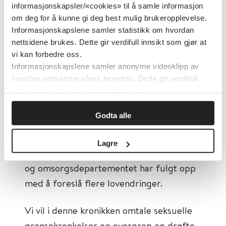
Det offentlige søkelyset førte til at Helse-
informasjonskapsler/«cookies» til å samle informasjon
og omsorgsdepartementet oppnevnte
om deg for å kunne gi deg best mulig brukeropplevelse.
pasientovergrepsutvalget, et
Informasjonskapslene samler statistikk om hvordan
nettsidene brukes. Dette gir verdifull innsikt som gjør at
ekspertutvalg som leverte sin rapport 2.
vi kan forbedre oss.
mai 2022. Utvalget peker på en rekke
Informasjonskapslene samler anonyme videoklipp av
utfordringer og behov for endringer, i alt
hvordan nettsidene våres benyttes. Dette gir verdifull
fra utdanningen av helsepersonell til
innsikt som gjør at vi kan forbedre oss.
hvordan tilsyns- og påtalemyndighetene
Godta alle
skal følge opp og reagere.
Tilsynsmyndighetene jobber nå med flere
Lagre
av forslagene til praksisendring, og Helse-
og omsorgsdepartementet har fulgt opp
med å foreslå flere lovendringer.
Vi vil i denne kronikken omtale seksuelle
grensekrenkelser og overgrep og drøfte