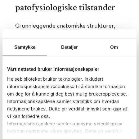
patofysiologiske tilstander
Grunnleggende anatomiske strukturer,
sentrale og perifere nevrologiske
impulser og molekylære signalveier i
Samtykke
Detaljer
Om
klitoris og penis påvirkes av flere
legemidler. Penis ligner klitoris både
Vårt nettsted bruker informasjonskapsler
anatomisk og fysiologisk og har samme
Helsebiblioteket bruker teknologier, inkludert
erektile vevstrukturer. Utviklingsmessig
informasjonskapsler/«cookies» til å samle informasjon
fremstår penis som en modifikasjon av
om deg for å kunne gi deg best mulig brukeropplevelse.
klitoris fra tuberkelanleggene i embryoet
Informasjonskapslene samler statistikk om hvordan
frem til et ferdig utviklet foster med
nettsidene brukes. Dette gir verdifull innsikt som gjør at
vi kan forbedre oss.
mannlige kjønnsorgan. Frem til uke ni er
Informasjonskapslene samler anonyme videoklipp av
de ytre kjønnsorgan-anleggene identiske
hvordan nettsidene våres benyttes. Dette gir verdifull
hos gutter og jentefostre.
innsikt som gjør at vi kan forbedre oss.