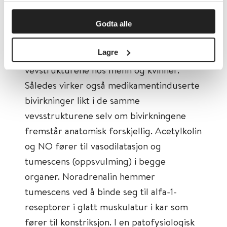
Det er også de samme nevrologisk og
Godta alle
molekylære signalveiene for tumescens
Lagre
(oppsvulming) i de erektile
vevstrukturene hos menn og kvinner.
Således virker også medikamentinduserte
bivirkninger likt i de samme
vevsstrukturene selv om bivirkningene
fremstår anatomisk forskjellig. Acetylkolin
og NO fører til vasodilatasjon og
tumescens (oppsvulming) i begge
organer. Noradrenalin hemmer
tumescens ved å binde seg til alfa-1-
reseptorer i glatt muskulatur i kar som
fører til konstriksjon. I en patofysiologisk