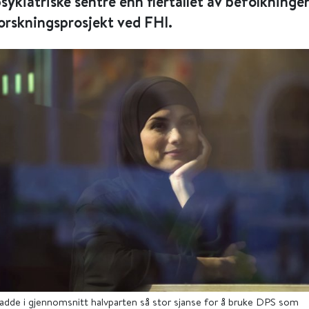
psykiatriske sentre enn flertallet av befolkninge
forskningsprosjekt ved FHI.
adde i gjennomsnitt halvparten så stor sjanse for å bruke DPS som