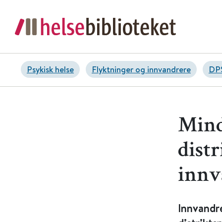
Psykisk helse
Flyktninger og innvandrere
DP
Mind
distr
innv
Innvandre