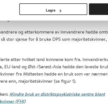
Lagre
mårsperiode undersøkte prosjektet DPS-bruk blant k
rbakgrunn.
nvandrere og etterkommere av innvandrere hadde omt
 så stor sjanse for å bruke DPS som majoritetskvinner, 
ierte etter hvilket land kvinnene kom fra. Innvandrerkv
, EU-land og Øst-/Sørøst-Asia hadde den laveste bru
rkvinner fra Midtøsten hadde en bruk som var nærmer
vere enn, majoritetskvinner (se figur 1).
aken:
Mindre bruk av distriktspsykiatriske sentre blant
kvinner (FHI)