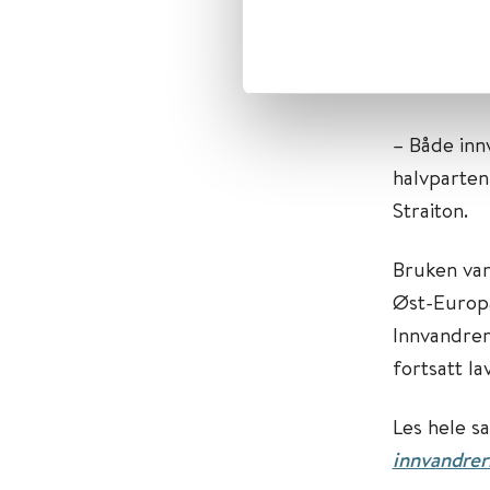
Over en fe
innvandre
– Både in
halvparten
Straiton.
Bruken var
Øst-Europa
Innvandre
fortsatt la
Les hele s
innvandrer