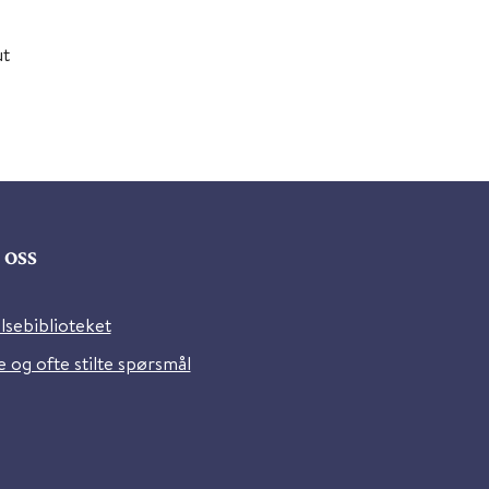
ut
oss
lsebiblioteket
 og ofte stilte spørsmål