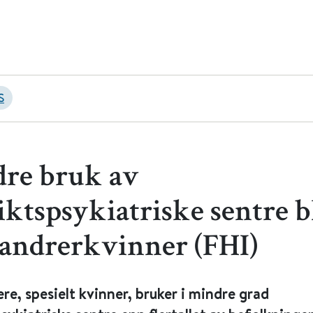
S
re bruk av
iktspsykiatriske sentre b
andrerkvinner (FHI)
re, spesielt kvinner, bruker i mindre grad