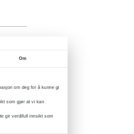
 helse enn
ndrere
Om
re behov
rmasjon om deg for å kunne gi
 opplever
ikt som gjør at vi kan
ykiatriske
gir verdifull innsikt som