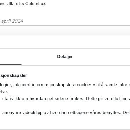
ner. Ill. foto: Colourbox.
. april 2024
re studier har innvandrere rapportert dårligere psykisk
av befolkningen. Derfor er det vanskelig å tro at innva
Detaljer
trikspsykiatriske sentre mindre kun fordi de har mind
es tjenester, sier Melanie Straiton, forsker ved
asjonskapsler
nstituttet.
logier, inkludert informasjonskapsler/«cookies» til å samle info
ror forskjellene kan skyldes at innvandrerkvinner både
lse.
tatistikk om hvordan nettsidene brukes. Dette gir verdifull inns
ierer for å søke hjelp, og for å få tilgang til distriktsps
S) ved behov.
anonyme videoklipp av hvordan nettsidene våres benyttes. Dette 
 varierte etter landbakgrunn