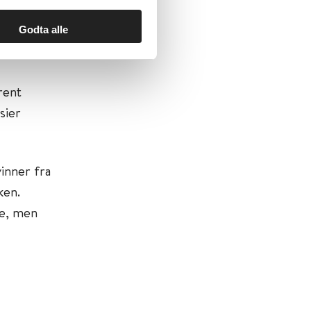
Godta alle
vinner med
rent
sier
inner fra
ken.
e, men