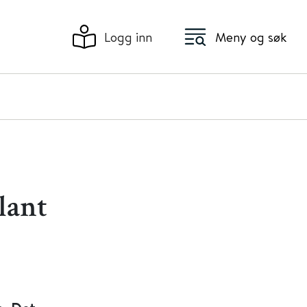
Logg inn
Meny og søk
lant