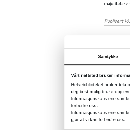
majoritetskvin
Publisert 16
– I tidlige
flertallet 
Samtykke
bruker dis
for sentren
Vårt nettsted bruker inform
Folkehelsei
Helsebiblioteket bruker tekno
Straiton t
deg best mulig brukeroppleve
Informasjonskapslene samler s
større barr
forbedre oss.
sentre (DP
Informasjonskapslene samler 
gjør at vi kan forbedre oss.
Bruken