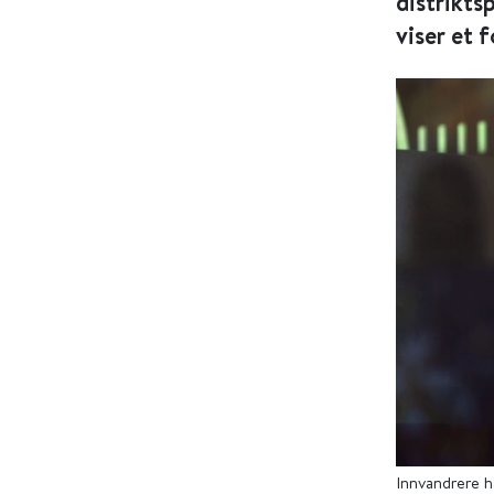
distrikts
viser et 
Innvandrere h