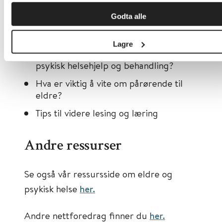
Selvmord blant eldre
Godta alle
Avhengighet blant eldre
Lagre
Hvilke behov har eldre for rus- og
psykisk helsehjelp og behandling?
Hva er viktig å vite om pårørende til
eldre?
Tips til videre lesing og læring
Andre ressurser
Se også vår ressursside om eldre og
psykisk helse
her.
Andre nettforedrag finner du
her.