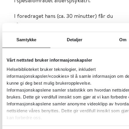
i spesialområdet alderspsykiatri.
I foredraget hans (ca. 30 minutter) får du
vite mer om:
Hvem er de eldre?
Samtykke
Detaljer
Om
Hva vet vi om forekomsten av psykiske
helseplager i denne gruppen?
Vårt nettsted bruker informasjonskapsler
Risikofaktorer for psykisk lidelse
Helsebiblioteket bruker teknologier, inkludert
Hvilke særlige psykiske plager og
informasjonskapsler/«cookies» til å samle informasjon om de
rusutfordringer er relatert til å bli
kunne gi deg best mulig brukeropplevelse.
eldre? Årsaker og konsekvenser
Informasjonskapslene samler statistikk om hvordan nettside
brukes. Dette gir verdifull innsikt som gjør at vi kan forbedre
Hva er risikofaktorer og
Informasjonskapslene samler anonyme videoklipp av hvorda
beskyttelsesfaktorer for utvikling av
nettsidene våres benyttes. Dette gir verdifull innsikt som gjør
psykiske lidelser og rusproblemer i
kan forbedre oss.
alderdommen? Forebygging og
intervensjoner.