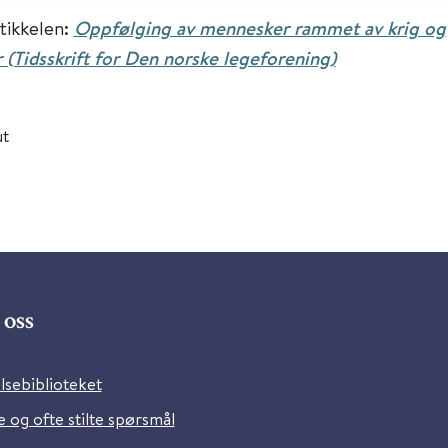
rtikkelen:
Oppfølging av mennesker rammet av krig og
r (Tidsskrift for Den norske legeforening)
ut
oss
lsebiblioteket
 og ofte stilte spørsmål