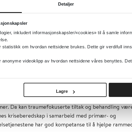
Detaljer
ymptomer kan traumefokuserte tiltak være nyttig. Ill.foto: Colourbox
asjonskapsler
9. januar 2024
logier, inkludert informasjonskapsler/«cookies» til å samle info
lse.
 Stensland m.fl.
tatistikk om hvordan nettsidene brukes. Dette gir verdifull inns
anonyme videoklipp av hvordan nettsidene våres benyttes. Dette 
katastrofer og kriser har de overlevende og familiene 
hjelp og støtte for å gjenopprette trygghet og komme t
iner. For noen vil ikke dette være tilstrekkelig til å hin
 reaksjoner og plager, som ved uttalte symptomer p
Lagre
tisk stress, angst, depresjon, traumatisk sorg eller
er. Da kan traumefokuserte tiltak og behandling være
s kriseberedskap i samarbeid med primær- og
helsetjenestene har god kompetanse til å hjelpe ramme