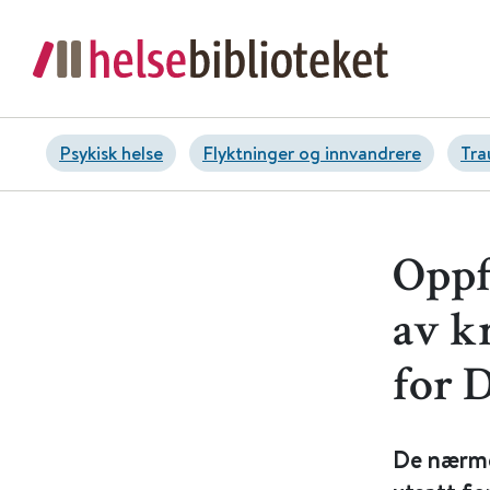
Psykisk helse
Flyktninger og innvandrere
Tra
Oppf
av kr
for 
De nærme