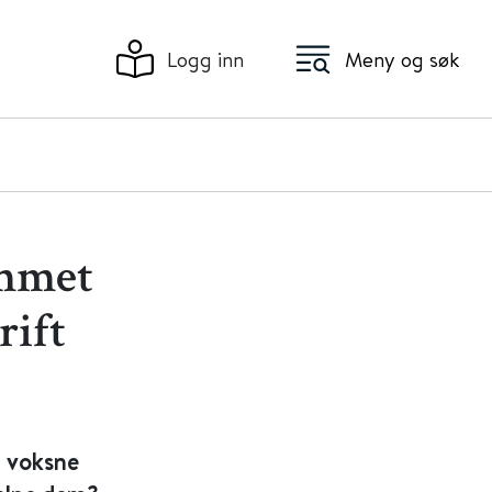
Logg inn
Meny og søk
ammet
rift
g voksne