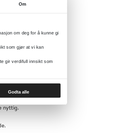
Om
.
rmasjon om deg for å kunne gi
ikt som gjør at vi kan
gir verdifull innsikt som
deres
ilbake til
dre
å
Godta alle
 nyttig.
de.