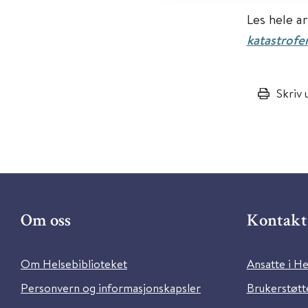
Les hele a
katastrofe
Skriv 
Om oss
Kontakt 
Om Helsebiblioteket
Ansatte i He
Personvern og informasjonskapsler
Brukerstøtte