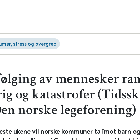
umer, stress og overgrep
ølging av mennesker r
ig og katastrofer (Tidssk
Den norske legeforening)
ste ukene vil norske kommuner ta imot barn o