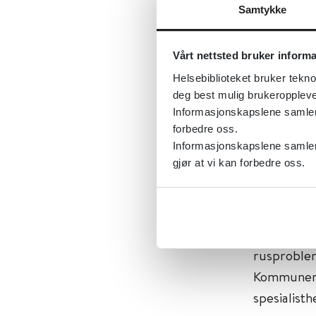
Samtykke
Ved uttalte s
Vårt nettsted bruker inform
Publisert 0
Helsebiblioteket bruker tekno
deg best mulig brukeroppleve
Synne Øien
Informasjonskapslene samler s
forbedre oss.
Informasjonskapslene samler 
Ved krig, 
gjør at vi kan forbedre oss.
behov for 
daglige rut
vedvarende
posttrauma
rusproblem
Kommunene
spesialist