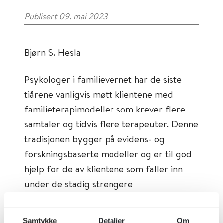
Publisert 09. mai 2023
Bjørn S. Hesla
Psykologer i familievernet har de siste
tiårene vanligvis møtt klientene med
familieterapimodeller som krever flere
samtaler og tidvis flere terapeuter. Denne
tradisjonen bygger på evidens- og
forskningsbaserte modeller og er til god
hjelp for de av klientene som faller inn
under de stadig strengere
inntakskriteriene. Arbeidsmetodikken i seg
selv er et godt tilbud for de som mottar
Samtykke
Detaljer
Om