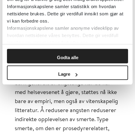
er inkludert i den publiserte artikkelen.
Informasjonskapslene samler statistikk om hvordan
Noen kan være effektive, men svært
nettsidene brukes. Dette gir verdifull innsikt som gjør at
ressurskrevende eller vanskelige å
vi kan forbedre oss.
Informasjonskapslene samler anonyme videoklipp av
gjennomføre i praksis, og derfor ikke tatt
hvordan nettsidene våres benyttes. Dette gir verdifull
med.
innsikt som gjør at vi kan forbedre oss.
I metaanalyser er det dokumentert en
Godta alle
klar sammenheng mellom angst, og
smerten som den enkelte opplever. At
Lagre
barn generelt er engstelige når de har
med helsevesenet å gjøre, støttes nå ikke
bare av empiri, men også av vitenskapelig
litteratur. Å redusere angsten reduserer
indirekte opplevelsen av smerte. Type
smerte, om den er prosedyrerelatert,