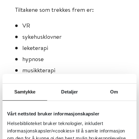
Tiltakene som trekkes frem er:
VR
sykehusklovner
leketerapi
hypnose
musikkterapi
Les hele artikkelen:
Nonfarmakologisk
Samtykke
Detaljer
Om
smerte- og angstbehandling af børn
(Ugeskrift for læger)
Vårt nettsted bruker informasjonskapsler
Det finnes mange tiltak som kan være
Helsebiblioteket bruker teknologier, inkludert
informasjonskapsler/«cookies» til å samle informasjon
smerte- og angstdempende, og ikke alle
om deg for å kunne gi deg best mulig brukeropplevelse.