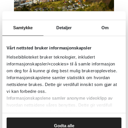
Samtykke
Detaljer
Om
Publisert 30. april 2025
|
Sist oppdatert 30.
april 2025
Vårt nettsted bruker informasjonskapsler
Gjennomgangen av tallene viser blant
Helsebiblioteket bruker teknologier, inkludert
annet at:
informasjonskapsler/«cookies» til å samle informasjon
om deg for å kunne gi deg best mulig brukeropplevelse.
Ukrainske flyktninger og deres
Informasjonskapslene samler statistikk om hvordan
flyttemønstre fortsetter å motvirke
nettsidene brukes. Dette gir verdifull innsikt som gjør at
sentralisering
vi kan forbedre oss.
Informasjonskapslene samler anonyme videoklipp av
Telemarksforskings framskrivinger
hvordan nettsidene våres benyttes. Dette gir verdifull
traff igjen bedre enn SSBs
innsikt som gjør at vi kan forbedre oss.
Befolkningsveksten i Norge var som
forventet i 2024
Godta alle