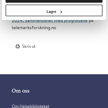
Lagre
Les mer om
befolkningsutvikling i Norge
2024, sammenliknet med prognosene
på
telemarksforskning.no
Skriv ut
Om oss
Om Helsebiblioteket