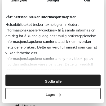
Samtykke
Detaljer
Om
Publisert 24. januar 2023
|
Sist oppdatert 24.
januar 2023
Vårt nettsted bruker informasjonskapsler
Helsebiblioteket bruker teknologier, inkludert
Et gratis skolemåltid ville også kunne
informasjonskapsler/«cookies» til å samle informasjon
bidra til å redusere sosiale forskjeller i
om deg for å kunne gi deg best mulig brukeropplevelse.
kostholdet, avhengig av skolemåltidets
Informasjonskapslene samler statistikk om hvordan
kvalitet, innhold og elevenes deltakelse.
nettsidene brukes. Dette gir verdifull innsikt som gjør at
vi kan forbedre oss.
Informasjonskapslene samler anonyme videoklipp av
Det er imidlertid usikkert på om funnen
hvordan nettsidene våres benyttes. Dette gir verdifull
kan overføres til norske forhold.
innsikt som gjør at vi kan forbedre oss.
Les hele kunnskapsoppsummeringen
Godta alle
Effekten av et gratis skolemåltid
på fhi.no
Lagre
Skriv ut