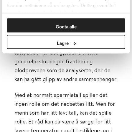
spermieproduksjonen. Når
hvordan nettsidene våres benyttes. Dette gir verdifull
spermieproduksjonen er nedsatt, kan det
innsikt som gjør at vi kan forbedre oss.
reflekteres i høyt FSH – testiklene har
fortalt hjernen at her må det piskes på.
Godta alle
Forskerne er forsiktige i konklusjonene
Lagre
sine, både når det gjelder å trekke
generelle slutninger fra dem og
blodprøvene som de analyserte, der de
kan ha gått glipp av andre sammenhenger.
Med et normalt spermietall spiller det
ingen rolle om det nedsettes litt. Men for
menn som har litt lavt tall, kan det spille
rolle. Et råd kan da være å sørge for litt
lavere temperatur rundt testiklene, og i