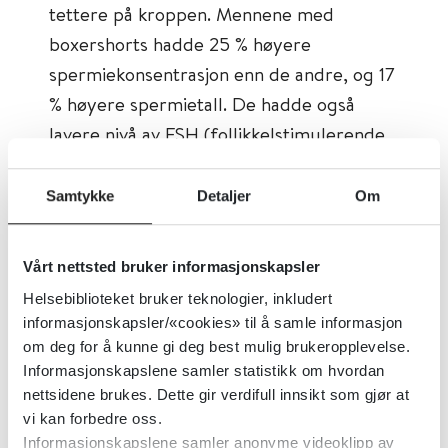
tettere på kroppen. Mennene med
boxershorts hadde 25 % høyere
spermiekonsentrasjon enn de andre, og 17
% høyere spermietall. De hadde også
lavere nivå av FSH (follikkelstimulerende
hormon) i blodet. Spermiekonsentrasjonen
og spermietallet var omvendt
Samtykke
Detaljer
Om
proporsjonalt med FSH.
Vårt nettsted bruker informasjonskapsler
Når det ble justert for FSH i
Helsebiblioteket bruker teknologier, inkludert
utregningene, forsvant forskjellene
informasjonskapsler/«cookies» til å samle informasjon
mellom gruppene.
om deg for å kunne gi deg best mulig brukeropplevelse.
Informasjonskapslene samler statistikk om hvordan
FSH produseres i hypofysen (en del av
nettsidene brukes. Dette gir verdifull innsikt som gjør at
hjernen) og stimulerer
vi kan forbedre oss.
Informasjonskapslene samler anonyme videoklipp av