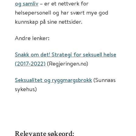
og samliv
– er et nettverk for
helsepersonell og har svært mye god
kunnskap på sine nettsider.
Andre lenker:
Snakk om det! Strategi for seksuell helse
(2017-2022)
(Regjeringen.no)
Seksualitet og ryggmargsbrokk
(Sunnaas
sykehus)
Relevante søkeord: