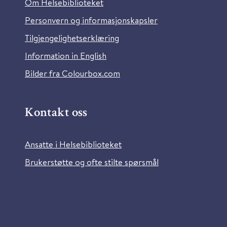
Om Helsebiblioteket
Personvern og informasjonskapsler
Tilgjengelighetserklæring
Information in English
Bilder fra Colourbox.com
Kontakt oss
Ansatte i Helsebiblioteket
Brukerstøtte og ofte stilte spørsmål