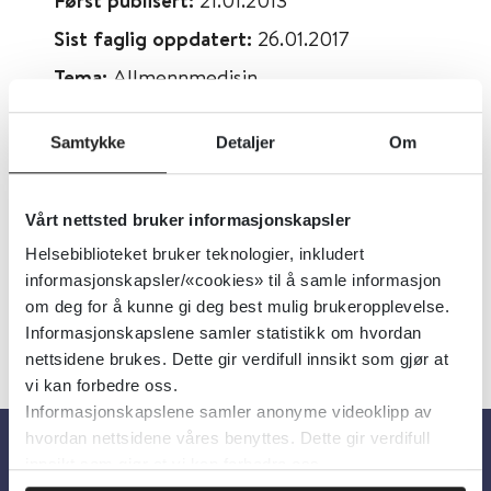
Først publisert:
Sist faglig oppdatert:
26.01.2017
Tema:
Allmennmedisin
Dokumenttype:
Videoer
Samtykke
Detaljer
Om
Utgiver:
The New England Journal of
Medicine
Vårt nettsted bruker informasjonskapsler
Språk:
English
Helsebiblioteket bruker teknologier, inkludert
informasjonskapsler/«cookies» til å samle informasjon
om deg for å kunne gi deg best mulig brukeropplevelse.
Informasjonskapslene samler statistikk om hvordan
nettsidene brukes. Dette gir verdifull innsikt som gjør at
vi kan forbedre oss.
Informasjonskapslene samler anonyme videoklipp av
hvordan nettsidene våres benyttes. Dette gir verdifull
innsikt som gjør at vi kan forbedre oss.
Om oss