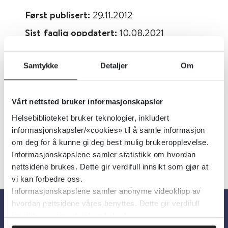
Først publisert:
29.11.2012
Sist faglig oppdatert:
10.08.2021
Tema:
Allmennmedisin
Samtykke
Detaljer
Om
Emner:
Akuttmedisin
Dokumenttype:
Videoer
Språk:
Engelsk
Vårt nettsted bruker informasjonskapsler
Helsebiblioteket bruker teknologier, inkludert
informasjonskapsler/«cookies» til å samle informasjon
om deg for å kunne gi deg best mulig brukeropplevelse.
Informasjonskapslene samler statistikk om hvordan
nettsidene brukes. Dette gir verdifull innsikt som gjør at
vi kan forbedre oss.
Informasjonskapslene samler anonyme videoklipp av
hvordan nettsidene våres benyttes. Dette gir verdifull
innsikt som gjør at vi kan forbedre oss.
Om oss