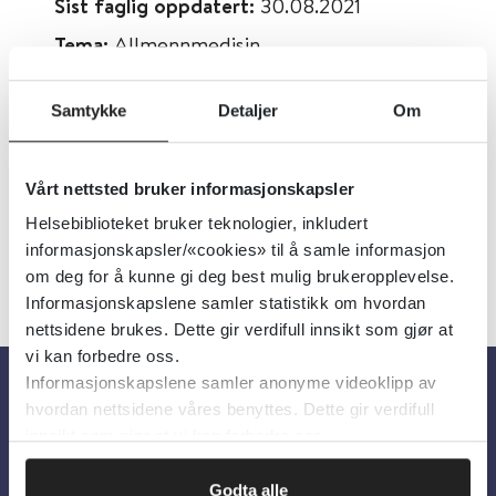
Sist faglig oppdatert:
30.08.2021
Tema:
Allmennmedisin
Emner:
Kirurgi, Hud
Samtykke
Detaljer
Om
Dokumenttype:
Videoer
Språk:
Engelsk
Vårt nettsted bruker informasjonskapsler
Helsebiblioteket bruker teknologier, inkludert
informasjonskapsler/«cookies» til å samle informasjon
om deg for å kunne gi deg best mulig brukeropplevelse.
Informasjonskapslene samler statistikk om hvordan
nettsidene brukes. Dette gir verdifull innsikt som gjør at
vi kan forbedre oss.
Informasjonskapslene samler anonyme videoklipp av
hvordan nettsidene våres benyttes. Dette gir verdifull
Om oss
innsikt som gjør at vi kan forbedre oss.
Om Helsebiblioteket
Godta alle