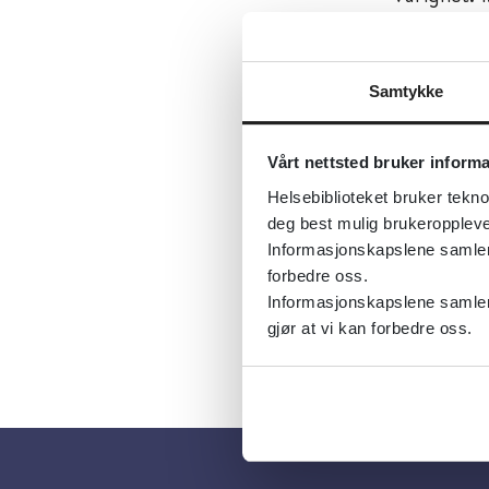
Først publ
Sist fagli
Samtykke
Tema:
All
Vårt nettsted bruker inform
Emner:
Ma
Helsebiblioteket bruker tekno
Dokument
deg best mulig brukeroppleve
Språk:
Nor
Informasjonskapslene samler s
forbedre oss.
Informasjonskapslene samler 
gjør at vi kan forbedre oss.