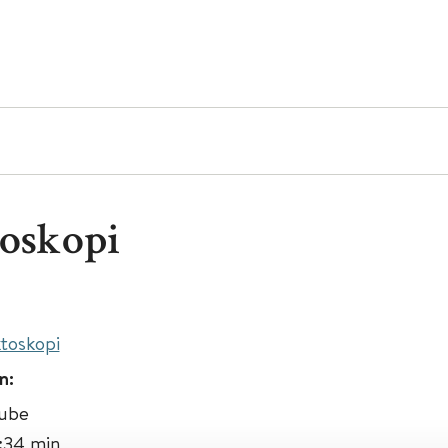
oskopi
toskopi
n:
Tube
1:34 min