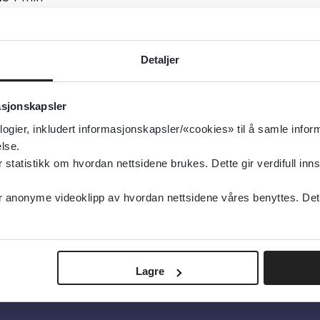
isert:
26.08.2021
g oppdatert:
26.08.2021
Detaljer
mennmedisin
asjonskapsler
ge og tarm
logier, inkludert informasjonskapsler/«cookies» til å samle info
type:
Videoer
lse.
sk
tatistikk om hvordan nettsidene brukes. Dette gir verdifull inns
anonyme videoklipp av hvordan nettsidene våres benyttes. Dette 
Lagre