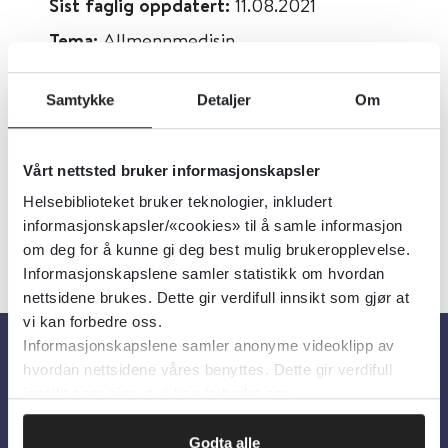
Sist faglig oppdatert:
11.08.2021
Tema:
Allmennmedisin
Emner:
Øre, nese og hals
Samtykke
Detaljer
Om
Dokumenttype:
Videoer
Språk:
Engelsk
Vårt nettsted bruker informasjonskapsler
Helsebiblioteket bruker teknologier, inkludert
informasjonskapsler/«cookies» til å samle informasjon
om deg for å kunne gi deg best mulig brukeropplevelse.
Informasjonskapslene samler statistikk om hvordan
nettsidene brukes. Dette gir verdifull innsikt som gjør at
vi kan forbedre oss.
Informasjonskapslene samler anonyme videoklipp av
hvordan nettsidene våres benyttes. Dette gir verdifull
Om oss
innsikt som gjør at vi kan forbedre oss.
Om Helsebiblioteket
Godta alle