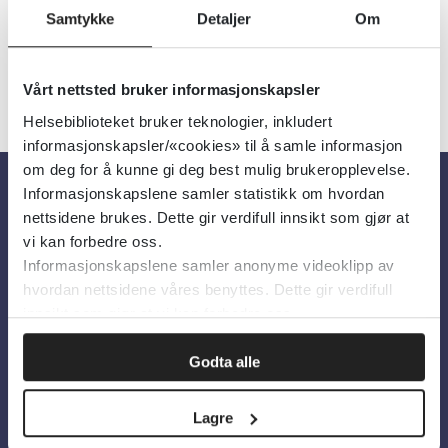
Samtykke
Detaljer
Om
Vårt nettsted bruker informasjonskapsler
Helsebiblioteket bruker teknologier, inkludert
informasjonskapsler/«cookies» til å samle informasjon
om deg for å kunne gi deg best mulig brukeropplevelse.
Informasjonskapslene samler statistikk om hvordan
nettsidene brukes. Dette gir verdifull innsikt som gjør at
Om oss
vi kan forbedre oss.
Informasjonskapslene samler anonyme videoklipp av
Om Helsebiblioteket
hvordan nettsidene våres benyttes. Dette gir verdifull
innsikt som gjør at vi kan forbedre oss.
Personvern og informasjonskapsler
Tilgjengelighetserklæring
Godta alle
Information in English
Lagre
Bilder fra Colourbox.com