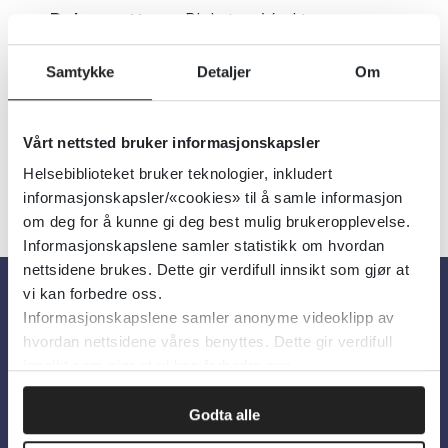
Dokumenttype:
Plakater, Verktøy
Utgiver:
Norsk Resuscitasjonsråd
Samtykke
Detaljer
Om
Språk:
Norsk
Vårt nettsted bruker informasjonskapsler
Helsebiblioteket bruker teknologier, inkludert
informasjonskapsler/«cookies» til å samle informasjon
om deg for å kunne gi deg best mulig brukeropplevelse.
Informasjonskapslene samler statistikk om hvordan
nettsidene brukes. Dette gir verdifull innsikt som gjør at
vi kan forbedre oss.
Informasjonskapslene samler anonyme videoklipp av
Om oss
hvordan nettsidene våres benyttes. Dette gir verdifull
innsikt som gjør at vi kan forbedre oss.
Om Helsebiblioteket
Godta alle
Personvern og informasjonskapsler