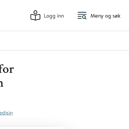
Logg inn
Meny og søk
for
n
edisin