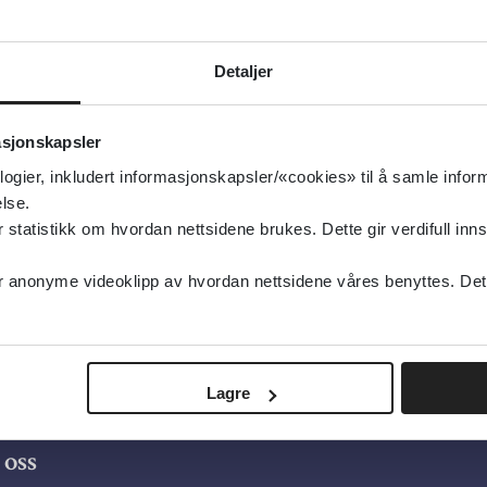
g oppdatert:
15.02.2018
d
Detaljer
viditet, Gynekologi og fødsel
type:
Ressurser på nett
asjonskapsler
t Olavs Hospital
logier, inkludert informasjonskapsler/«cookies» til å samle info
sk
lse.
tatistikk om hvordan nettsidene brukes. Dette gir verdifull inns
anonyme videoklipp av hvordan nettsidene våres benyttes. Dette 
Lagre
oss