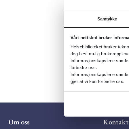
Sist fagli
Tema:
Blo
Samtykke
Emner:
Gra
Dokument
Vårt nettsted bruker inform
Utgiver:
S
Helsebiblioteket bruker tekno
Språk:
Nor
deg best mulig brukeroppleve
Informasjonskapslene samler s
forbedre oss.
Informasjonskapslene samler 
gjør at vi kan forbedre oss.
Om oss
Kontakt 