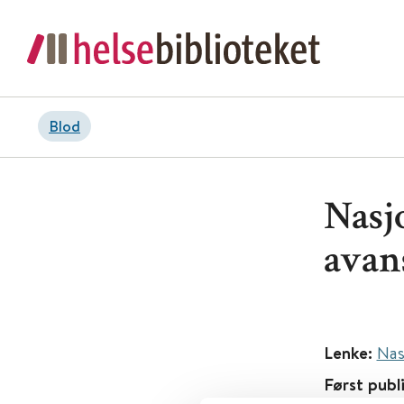
Blod
Nasj
avan
Lenke:
Nas
Først publ