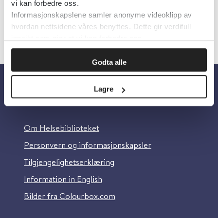
vi kan forbedre oss.
Informasjonskapslene samler anonyme videoklipp av
hvordan nettsidene våres benyttes. Dette gir verdifull
innsikt som gjør at vi kan forbedre oss.
Godta alle
Lagre
Om oss
Om Helsebiblioteket
Personvern og informasjonskapsler
Tilgjengelighetserklæring
Information in English
Bilder fra Colourbox.com