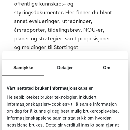
offentlige kunnskaps- og
styringsdokumenter. Her finner du blant
annet evalueringer, utredninger,
årsrapporter, tildelingsbrev, NOU-er,
planer og strategier, samt proposisjoner
og meldinger til Stortinget.
Tema:
Databaser
Samtykke
Detaljer
Om
Dokumenttype:
Databaser
Utgiver:
Nasjonalbiblioteket, DSS
Vårt nettsted bruker informasjonskapsler
(Departementenes Sikkerhets- og
Helsebiblioteket bruker teknologier, inkludert
Serviceorganisasjon), DFØ (Direktoratet
informasjonskapsler/«cookies» til å samle informasjon
for økonomistyring)
om deg for å kunne gi deg best mulig brukeropplevelse.
Språk:
Norsk
Informasjonskapslene samler statistikk om hvordan
nettsidene brukes. Dette gir verdifull innsikt som gjør at