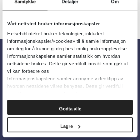
Samtykke
Detaljer
Om
Vårt nettsted bruker informasjonskapsler
Helsebiblioteket bruker teknologier, inkludert
informasjonskapsler/«cookies» til å samle informasjon
om deg for å kunne gi deg best mulig brukeropplevelse.
Informasjonskapslene samler statistikk om hvordan
Om oss
nettsidene brukes. Dette gir verdifull innsikt som gjør at
vi kan forbedre oss.
Informasjonskapslene samler anonyme videoklipp av
Om Helsebiblioteket
hvordan nettsidene våres benyttes. Dette gir verdifull
Personvern og informasjonskapsler
innsikt som gjør at vi kan forbedre oss.
Tilgjengelighetserklæring
Godta alle
Information in English
Bilder fra Colourbox.com
Lagre