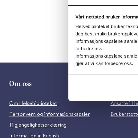
Utgiver:
Språk:
Nor
Vårt nettsted bruker inform
Helsebiblioteket bruker tekno
deg best mulig brukeroppleve
Informasjonskapslene samler s
forbedre oss.
Informasjonskapslene samler 
gjør at vi kan forbedre oss.
Om oss
Kontakt 
Om Helsebiblioteket
Ansatte i He
Personvern og informasjonskapsler
Brukerstøtte
Tilgjengelighetserklæring
Information in English