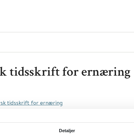
k tidsskrift for ernæring
sk tidsskrift for ernæring
æring
type:
Tidsskrifter
Detaljer
niversitetsforlaget