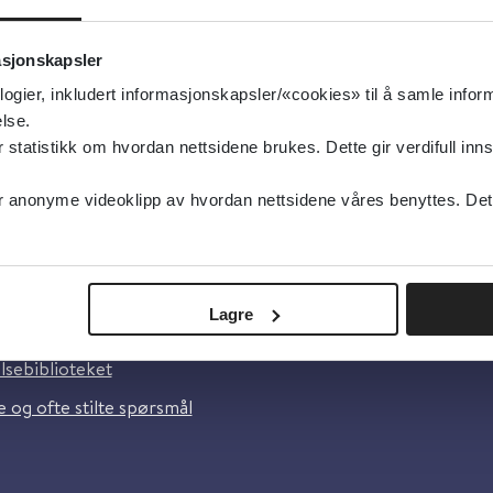
sk
asjonskapsler
logier, inkludert informasjonskapsler/«cookies» til å samle info
lse.
tatistikk om hvordan nettsidene brukes. Dette gir verdifull inns
anonyme videoklipp av hvordan nettsidene våres benyttes. Dette 
oss
Lagre
lsebiblioteket
 og ofte stilte spørsmål