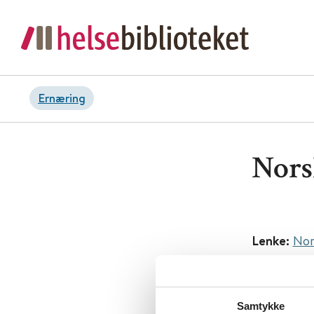
Ernæring
Nors
Lenke:
Nor
Tema:
Ern
Dokument
Samtykke
U