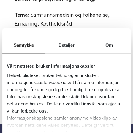
Tema:
Samfunnsmedisin og folkehelse,
Ernæring, Kostholdsråd
Emner:
Ernæring
Dokumenttype:
Verktøy
Samtykke
Detaljer
Om
Utgiver:
Utviklingssenter for sykehjem og
hjemmetjenester
Vårt nettsted bruker informasjonskapsler
Språk:
Norsk
Helsebiblioteket bruker teknologier, inkludert
informasjonskapsler/«cookies» til å samle informasjon
om deg for å kunne gi deg best mulig brukeropplevelse.
Informasjonskapslene samler statistikk om hvordan
nettsidene brukes. Dette gir verdifull innsikt som gjør at
vi kan forbedre oss.
Informasjonskapslene samler anonyme videoklipp av
hvordan nettsidene våres benyttes. Dette gir verdifull
innsikt som gjør at vi kan forbedre oss.