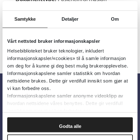
Utgiver:
St Olavs Hospital
Samtykke
Detaljer
Om
Språk:
Norsk
Vårt nettsted bruker informasjonskapsler
Helsebiblioteket bruker teknologier, inkludert
informasjonskapsler/«cookies» til å samle informasjon
om deg for å kunne gi deg best mulig brukeropplevelse.
Informasjonskapslene samler statistikk om hvordan
nettsidene brukes. Dette gir verdifull innsikt som gjør at
vi kan forbedre oss.
Om oss
Informasjonskapslene samler anonyme videoklipp av
hvordan nettsidene våres benyttes. Dette gir verdifull
innsikt som gjør at vi kan forbedre oss.
Om Helsebiblioteket
Personvern og informasjonskapsler
Godta alle
Tilgjengelighetserklæring