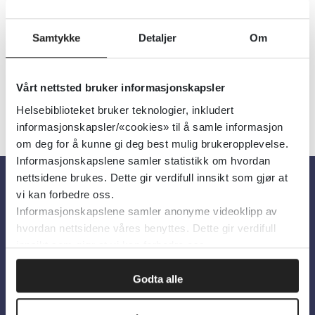
Utgiver:
Folkehelseinstituttet (FHI)
Språk:
Norsk
Samtykke
Detaljer
Om
Vårt nettsted bruker informasjonskapsler
Helsebiblioteket bruker teknologier, inkludert
informasjonskapsler/«cookies» til å samle informasjon
om deg for å kunne gi deg best mulig brukeropplevelse.
Informasjonskapslene samler statistikk om hvordan
nettsidene brukes. Dette gir verdifull innsikt som gjør at
vi kan forbedre oss.
Om oss
Informasjonskapslene samler anonyme videoklipp av
hvordan nettsidene våres benyttes. Dette gir verdifull
innsikt som gjør at vi kan forbedre oss.
Om Helsebiblioteket
Personvern og informasjonskapsler
Godta alle
Tilgjengelighetserklæring