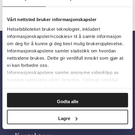
Vårt nettsted bruker informasjonskapsler
Helsebiblioteket bruker teknologier, inkludert
informasjonskapsler/«cookies» til å samle informasjon
om deg for å kunne gi deg best mulig brukeropplevelse.
Informasjonskapslene samler statistikk om hvordan
Om oss
nettsidene brukes. Dette gir verdifull innsikt som gjør at
vi kan forbedre oss.
Om Helsebiblioteket
Informasjonskapslene samler anonyme videoklipp av
hvordan nettsidene våres benyttes. Dette gir verdifull
Personvern og informasjonskapsler
innsikt som gjør at vi kan forbedre oss.
Tilgjengelighetserklæring
Information in English
Godta alle
Bilder fra Colourbox.com
Lagre