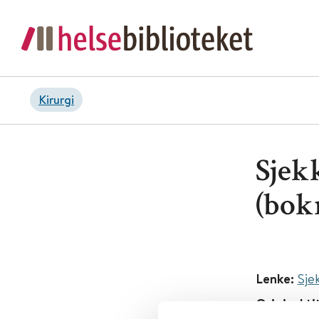
Kirurgi
Sjekk
(bok
Lenke:
Sje
Original ti