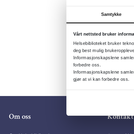
Tema:
Kiru
Emner:
Kir
Samtykke
Dokument
Vårt nettsted bruker inform
Utgiver:
W
Helsebiblioteket bruker tekno
Språk:
Nor
deg best mulig brukeroppleve
Informasjonskapslene samler s
forbedre oss.
Informasjonskapslene samler 
gjør at vi kan forbedre oss.
Om oss
Kontakt 