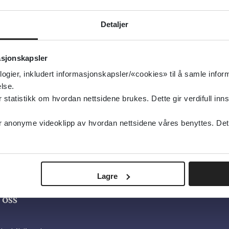
rgi
urgi, Pasientsikkerhet
Detaljer
type:
Verktøy
asjonskapsler
orld Health Organization (WHO)
logier, inkludert informasjonskapsler/«cookies» til å samle info
sk
lse.
tatistikk om hvordan nettsidene brukes. Dette gir verdifull inns
anonyme videoklipp av hvordan nettsidene våres benyttes. Dette 
Lagre
oss