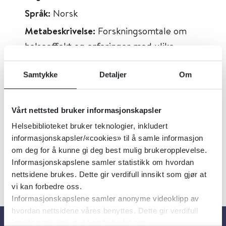
Språk:
Norsk
Metabeskrivelse:
Forskningsomtale om
helseeffekt og erfaringer med ulike
boligtiltak for eldre. Gir boligrådgivere,
saksbehandlere, miljøarbeidere,
Samtykke
Detaljer
Om
eldrekoordinatorer og andre et
kunnskapsgrunnlag for å veilede eldre
Vårt nettsted bruker informasjonskapsler
brukere og pårørende om boligvalg.
Helsebiblioteket bruker teknologier, inkludert
informasjonskapsler/«cookies» til å samle informasjon
om deg for å kunne gi deg best mulig brukeropplevelse.
Informasjonskapslene samler statistikk om hvordan
nettsidene brukes. Dette gir verdifull innsikt som gjør at
vi kan forbedre oss.
Informasjonskapslene samler anonyme videoklipp av
hvordan nettsidene våres benyttes. Dette gir verdifull
innsikt som gjør at vi kan forbedre oss.