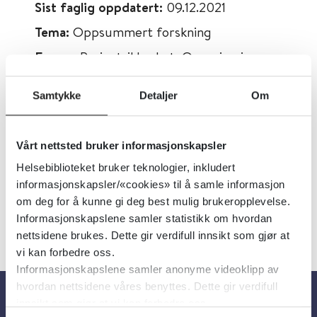
Sist faglig oppdatert:
09.12.2021
Tema:
Oppsummert forskning
Emner:
Pasientsikkerhet, Organisering
Dokumenttype:
Forskningsomtaler, Kort
Samtykke
Detaljer
Om
oppsummert
Utgiver:
Folkehelseinstituttet (FHI)
Vårt nettsted bruker informasjonskapsler
Språk:
Norsk
Helsebiblioteket bruker teknologier, inkludert
informasjonskapsler/«cookies» til å samle informasjon
om deg for å kunne gi deg best mulig brukeropplevelse.
Informasjonskapslene samler statistikk om hvordan
nettsidene brukes. Dette gir verdifull innsikt som gjør at
vi kan forbedre oss.
Informasjonskapslene samler anonyme videoklipp av
hvordan nettsidene våres benyttes. Dette gir verdifull
innsikt som gjør at vi kan forbedre oss.