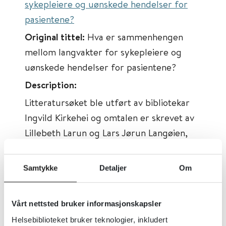
sykepleiere og uønskede hendelser for
pasientene?
Original tittel:
Hva er sammenhengen
mellom langvakter for sykepleiere og
uønskede hendelser for pasientene?
Description:
Litteratursøket ble utført av bibliotekar
Ingvild Kirkehei og omtalen er skrevet av
Lillebeth Larun og Lars Jørun Langøien,
område for helsetjenester,
Folkehelseinstituttet. Forskningsomtalen
Samtykke
Detaljer
Om
skal brukes i arbeidet med å finne
arbeidstidsløsninger.
Vårt nettsted bruker informasjonskapsler
Først publisert:
23.05.2023
Helsebiblioteket bruker teknologier, inkludert