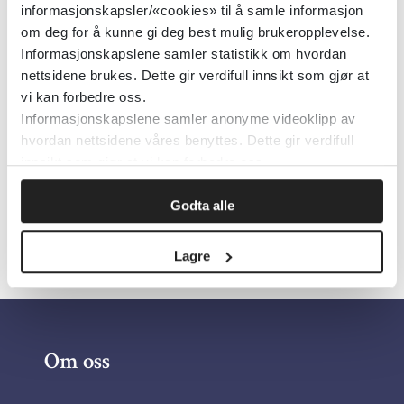
informasjonskapsler/«cookies» til å samle informasjon
Tema:
Oppsummert forskning
om deg for å kunne gi deg best mulig brukeropplevelse.
Emner:
Organisering
Informasjonskapslene samler statistikk om hvordan
nettsidene brukes. Dette gir verdifull innsikt som gjør at
Dokumenttype:
Forskningsomtaler
vi kan forbedre oss.
Utgiver:
Folkehelseinstituttet (FHI)
Informasjonskapslene samler anonyme videoklipp av
hvordan nettsidene våres benyttes. Dette gir verdifull
Språk:
Norsk
innsikt som gjør at vi kan forbedre oss.
Godta alle
Lagre
Om oss