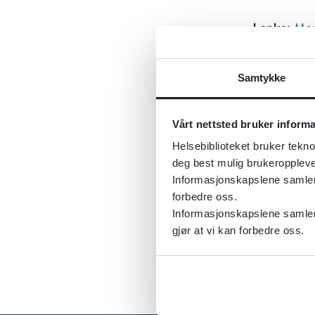
Lenke:
Men
kvinner so
Først publ
Samtykke
Tema:
Opp
Emner:
Le
Vårt nettsted bruker inform
Dokument
Helsebiblioteket bruker tekno
deg best mulig brukeroppleve
Utgiver:
Fo
Informasjonskapslene samler s
Språk:
Nor
forbedre oss.
Informasjonskapslene samler 
gjør at vi kan forbedre oss.