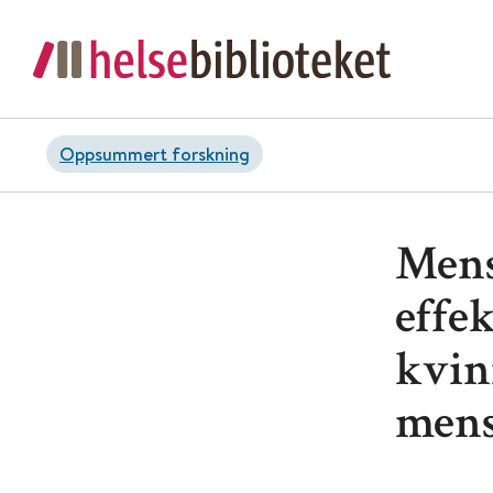
Oppsummert forskning
Mens
effe
kvin
mens