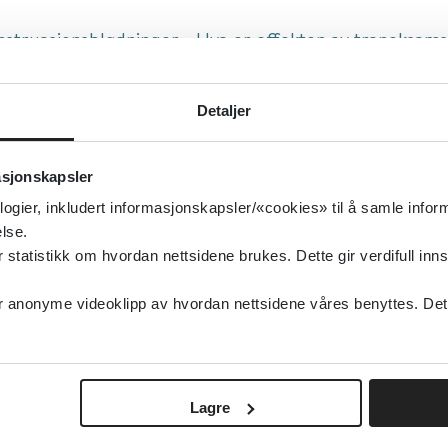
struasjonsblødninger - Hva er effekten av traneksams
m har kraftige menstruasjonsblødninger?
isert:
02.02.2020
Detaljer
summert forskning
gemidler, Gynekologi og fødsel
asjonskapsler
type:
Forskningsomtaler, Kort oppsummert
logier, inkludert informasjonskapsler/«cookies» til å samle info
lse.
lkehelseinstituttet (FHI)
tatistikk om hvordan nettsidene brukes. Dette gir verdifull inns
sk
anonyme videoklipp av hvordan nettsidene våres benyttes. Dette 
Lagre