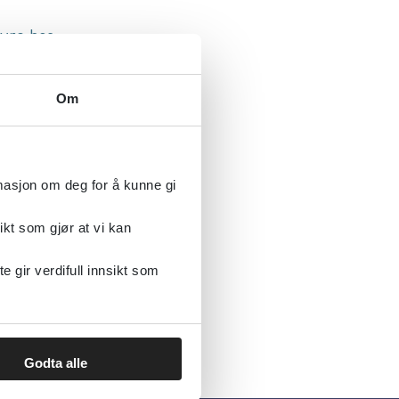
yre hos
Om
rmasjon om deg for å kunne gi
ikt som gjør at vi kan
gir verdifull innsikt som
Godta alle