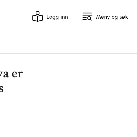
Logg inn
Meny og søk
a er
s