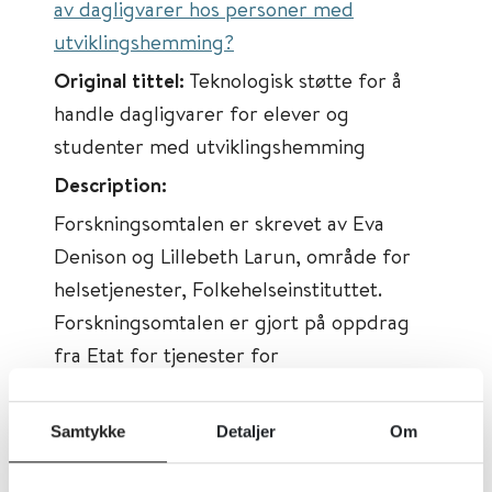
av dagligvarer hos personer med
utviklingshemming?
Original tittel:
Teknologisk støtte for å
handle dagligvarer for elever og
studenter med utviklingshemming
Description:
Forskningsomtalen er skrevet av Eva
Denison og Lillebeth Larun, område for
helsetjenester, Folkehelseinstituttet.
Forskningsomtalen er gjort på oppdrag
fra Etat for tjenester for
utviklingshemmede, Bergen kommune.
Oppsummeringen skal brukes som
Samtykke
Detaljer
Om
kunnskapsgrunnlag i videre arbeid med
implementering av velferdsteknologi i