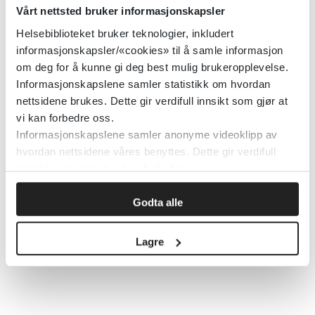
Vårt nettsted bruker informasjonskapsler
kommunen.
Helsebiblioteket bruker teknologier, inkludert
informasjonskapsler/«cookies» til å samle informasjon
Først publisert:
03.08.2022
om deg for å kunne gi deg best mulig brukeropplevelse.
Tema:
Oppsummert forskning
Informasjonskapslene samler statistikk om hvordan
nettsidene brukes. Dette gir verdifull innsikt som gjør at
Emner:
Utviklingsforstyrrelser,
vi kan forbedre oss.
Velferdsteknologi
Informasjonskapslene samler anonyme videoklipp av
Dokumenttype:
Forskningsomtaler
hvordan nettsidene våres benyttes. Dette gir verdifull
innsikt som gjør at vi kan forbedre oss.
Utgiver:
Folkehelseinstituttet (FHI)
Språk:
Norsk
Godta alle
Lagre