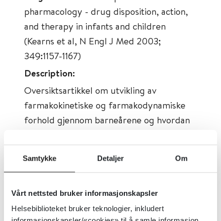
pharmacology - drug disposition, action,
and therapy in infants and children
(Kearns et al, N Engl J Med 2003;
349:1157-1167)
Description:
Oversiktsartikkel om utvikling av
farmakokinetiske og farmakodynamiske
forhold gjennom barneårene og hvordan
dette påvirker omsetning, effekt og
dosering av legemidler.
Samtykke
Detaljer
Om
Tema:
Farmakodynamikk og
farmakokinetikk, Barn og
Vårt nettsted bruker informasjonskapsler
legemiddelhåndtering, Dosetilpasning
Helsebiblioteket bruker teknologier, inkludert
informasjonskapsler/«cookies» til å samle informasjon