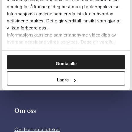
Emner:
Barn og unge, Farmakologi
om deg for å kunne gi deg best mulig brukeropplevelse.
Dokumenttype:
Artikler
Informasjonskapslene samler statistikk om hvordan
Utgiver:
The New England Journal of
nettsidene brukes. Dette gir verdifull innsikt som gjør at
vi kan forbedre oss.
Medicine
Informasjonskapslene samler anonyme videoklipp av
Språk:
Engelsk
hvordan nettsidene våres benyttes. Dette gir verdifull
innsikt som gjør at vi kan forbedre oss.
Godta alle
Lagre
Om oss
Om Helsebiblioteket