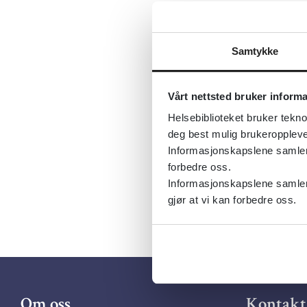
Generelt ka
Tema:
Far
Samtykke
Emner:
Fa
Dokument
Vårt nettsted bruker inform
Utgiver:
N
Helsebiblioteket bruker tekno
deg best mulig brukeroppleve
Språk:
Nor
Informasjonskapslene samler s
forbedre oss.
Informasjonskapslene samler 
gjør at vi kan forbedre oss.
Om oss
Kontakt 