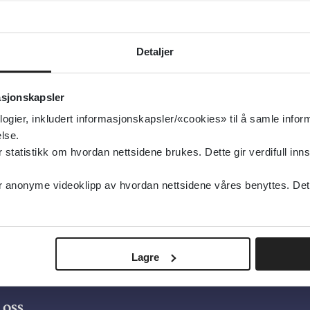
pittel.
makodynamikk og farmakokinetikk
Detaljer
rmakologi
type:
Ressurser på nett
asjonskapsler
orsk legemiddelhåndbok
logier, inkludert informasjonskapsler/«cookies» til å samle info
lse.
sk
tatistikk om hvordan nettsidene brukes. Dette gir verdifull inns
anonyme videoklipp av hvordan nettsidene våres benyttes. Dette 
Lagre
oss